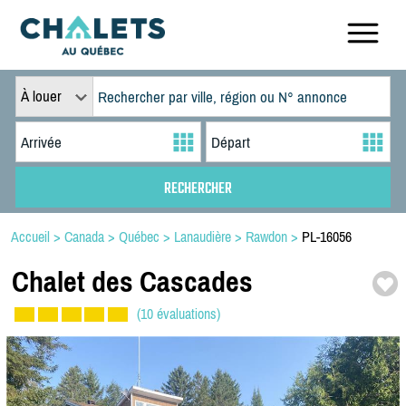
À louer
Accueil
>
Canada
>
Québec
>
Lanaudière
>
Rawdon
>
PL-16056
Chalet des Cascades
(10 évaluations)