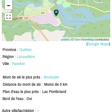
−
Leaflet
| Ⓒ
OpenStreetMap
contributors
(
Google Maps
)
Province :
Québec
Région :
Lanaudière
Ville :
Rawdon
Mont de ski le plus près :
Montcalm
Distance du mont de ski :
Moins de 5 km
Plan d'eau le plus près :
Lac Pontbriand
Bord de l'eau : Oui
Autre ville/lac/région :
-