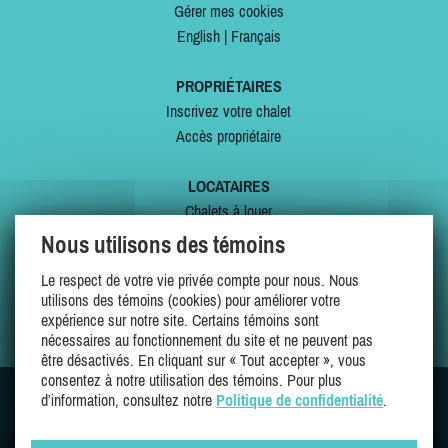
Gérer mes cookies
English
|
Français
PROPRIÉTAIRES
Inscrivez votre chalet
Accès propriétaire
LOCATAIRES
Chalets à louer
Chalets à vendre
Nous utilisons des témoins
Dernières inscriptions
Le respect de votre vie privée compte pour nous. Nous
Offres spéciales
utilisons des témoins (cookies) pour améliorer votre
Mes favoris
expérience sur notre site. Certains témoins sont
nécessaires au fonctionnement du site et ne peuvent pas
être désactivés. En cliquant sur « Tout accepter », vous
consentez à notre utilisation des témoins. Pour plus
d’information, consultez notre
Politique de confidentialité
.
SUIVEZ-NOUS SUR