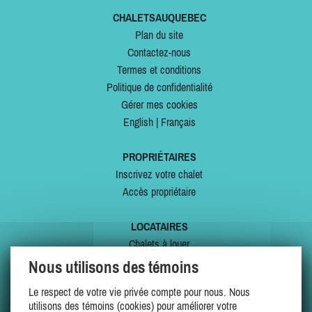
CHALETSAUQUEBEC
Plan du site
Contactez-nous
Termes et conditions
Politique de confidentialité
Gérer mes cookies
English
|
Français
PROPRIÉTAIRES
Inscrivez votre chalet
Accès propriétaire
LOCATAIRES
Chalets à louer
Chalets à vendre
Nous utilisons des témoins
Dernières inscriptions
Le respect de votre vie privée compte pour nous. Nous
Offres spéciales
utilisons des témoins (cookies) pour améliorer votre