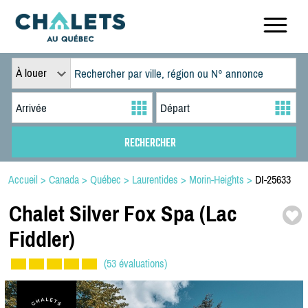
À louer
Accueil
>
Canada
>
Québec
>
Laurentides
>
Morin-Heights
>
DI-25633
Chalet Silver Fox Spa (Lac
Fiddler)
(53 évaluations)