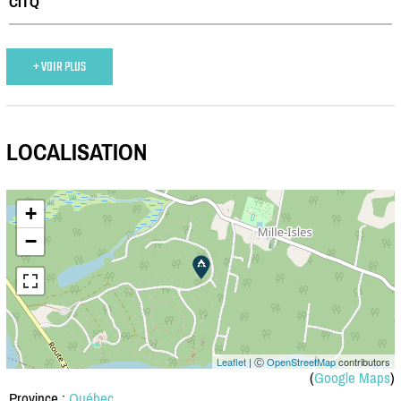
CITQ
+ VOIR PLUS
LOCALISATION
+
−
Leaflet
| Ⓒ
OpenStreetMap
contributors
(
Google Maps
)
Province :
Québec