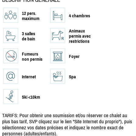
12 pers.
4 chambres
maximum
Animaux
3 salles
permis avec
de bain
restrictions
Fumeurs
Foyer
non permis
Internet
Spa
Ski <10km
TARIFS: Pour obtenir une soumission et/
ou réserver ce chalet au
plus bas tarif, SVP cliquez sur le lien "Site Internet du proprio"), puis
sélectionnez vos dates précises et indiquez le nombre exact de
personnes (adultes/
enfants).