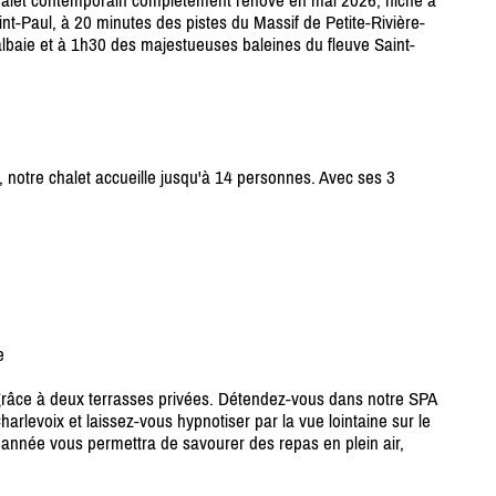
alet contemporain complètement rénové en mai 2026, niché à
nt-Paul, à 20 minutes des pistes du Massif de Petite-Rivière-
lbaie et à 1h30 des majestueuses baleines du fleuve Saint-
, notre chalet accueille jusqu'à 14 personnes. Avec ses 3
e
 grâce à deux terrasses privées. Détendez-vous dans notre SPA
rlevoix et laissez-vous hypnotiser par la vue lointaine sur le
l'année vous permettra de savourer des repas en plein air,