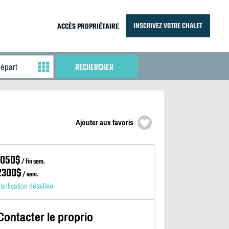
INSCRIVEZ VOTRE CHALET
ACCÈS PROPRIÉTAIRE
Ajouter aux favoris
1050$
/ fin sem.
2300$
/ sem.
arification détaillée
Contacter le proprio