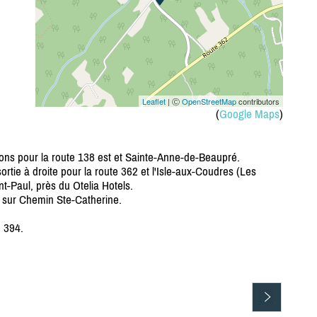
Leaflet
| Ⓒ
OpenStreetMap
contributors
(
Google Maps
)
tions pour la route 138 est et Sainte-Anne-de-Beaupré.
rtie à droite pour la route 362 et l'Isle-aux-Coudres (Les
t-Paul, près du Otelia Hotels.
 sur Chemin Ste-Catherine.
e 394.