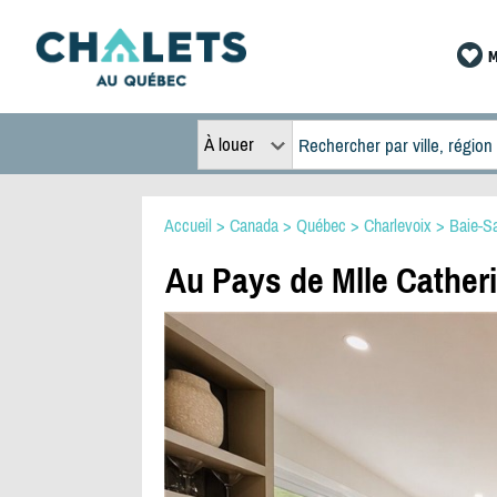
M
À louer
Accueil
>
Canada
>
Québec
>
Charlevoix
>
Baie-Sa
Au Pays de Mlle Cather