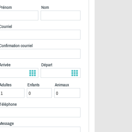
Prénom
Nom
Courriel
Confirmation courriel
Arrivée
Départ
Adultes
Enfants
Animaux
2/32
Téléphone
Message