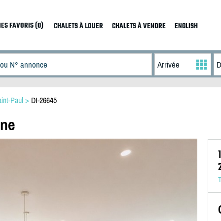
ES FAVORIS (0)
CHALETS À LOUER
CHALETS À VENDRE
ENGLISH
int-Paul
>
DI-26645
ine
T