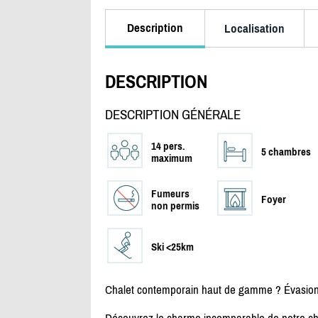
Description
Localisation
DESCRIPTION
DESCRIPTION GÉNÉRALE
14 pers.
5 chambres
maximum
Fumeurs
Foyer
non permis
Ski <25km
Chalet contemporain haut de gamme ? Évasion 