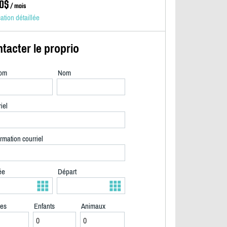
0$
/ mois
cation détaillée
tacter le proprio
om
Nom
iel
rmation courriel
ée
Départ
tes
Enfants
Animaux
Rez-de-chaussé - 2/40