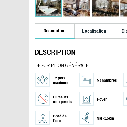
Description
Localisation
Di
DESCRIPTION
DESCRIPTION GÉNÉRALE
12 pers.
5 chambres
maximum
Fumeurs
Foyer
non permis
Bord de
Ski <15km
l'eau