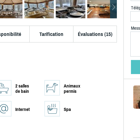
Télé
Mess
sponibilité
Tarification
Évaluations (15)
2 salles
Animaux
de bain
permis
Internet
Spa