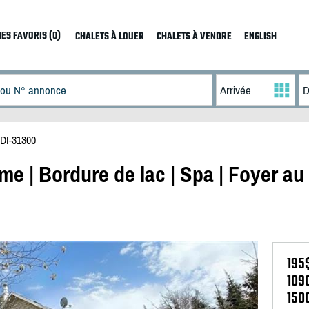
ES FAVORIS (0)
CHALETS À LOUER
CHALETS À VENDRE
ENGLISH
DI-31300
e | Bordure de lac | Spa | Foyer au 
195
109
150