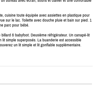
g, un bureau avec écran, souris et clavier et une confortable
ite, cuisine toute équipée avec assiettes en plastique pour
ue sur le lac. Toilette avec douche pluie et bain sur pied. 1
ne parc pour bébé.
e billard & babyfoot. Deuxième réfrigérateur. Un canapé-lit
n lit simple superposés. La buanderie est accessible
uverez un lit simple et lit gonflable supplémentaire.