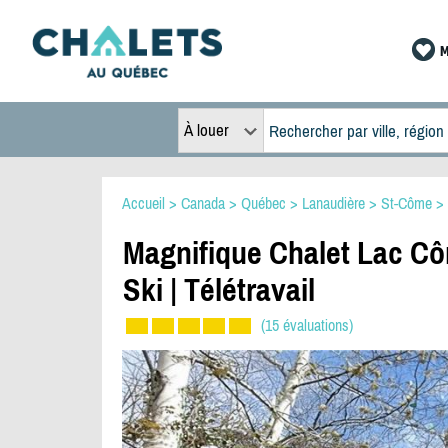
M
À louer
Accueil
>
Canada
>
Québec
>
Lanaudière
>
St-Côme
>
Magnifique Chalet Lac Côm
Ski | Télétravail
(15 évaluations)