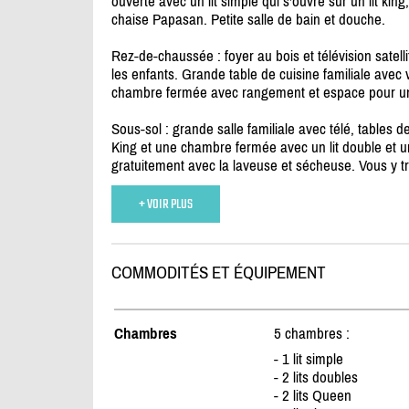
ouverte avec un lit simple qui s'ouvre sur un lit kin
chaise Papasan. Petite salle de bain et douche.
Rez-de-chaussée : foyer au bois et télévision satell
les enfants. Grande table de cuisine familiale avec v
chambre fermée avec rangement et espace pour u
Sous-sol : grande salle familiale avec télé, tables d
King et une chambre fermée avec un lit double et u
gratuitement avec la laveuse et sécheuse. Vous y tro
+ VOIR PLUS
COMMODITÉS ET ÉQUIPEMENT
Chambres
5 chambres :
- 1 lit simple
- 2 lits doubles
- 2 lits Queen