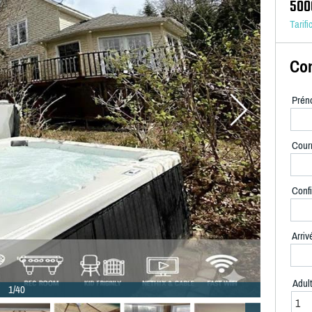
500
Tarifi
Con
Prén
Courr
Confi
Arriv
Adul
1/40