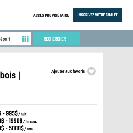
INSCRIVEZ VOTRE CHALET
ACCÈS PROPRIÉTAIRE
Ajouter aux favoris
bois |
$ - 995$
/ nuit
0$ - 1990$
/ fin sem.
0$ - 5000$
/ sem.