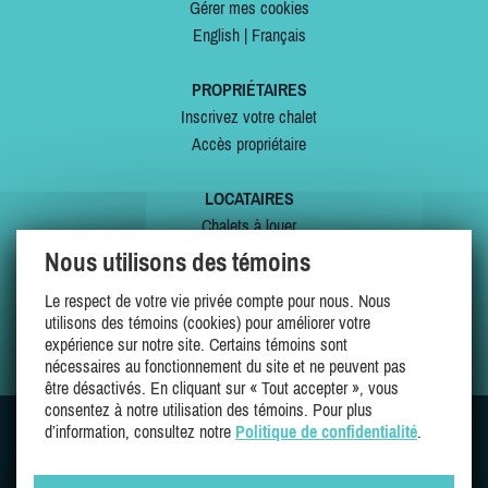
Gérer mes cookies
English
|
Français
PROPRIÉTAIRES
Inscrivez votre chalet
Accès propriétaire
LOCATAIRES
Chalets à louer
Chalets à vendre
Nous utilisons des témoins
Dernières inscriptions
Le respect de votre vie privée compte pour nous. Nous
Offres spéciales
utilisons des témoins (cookies) pour améliorer votre
Mes favoris
expérience sur notre site. Certains témoins sont
nécessaires au fonctionnement du site et ne peuvent pas
être désactivés. En cliquant sur « Tout accepter », vous
consentez à notre utilisation des témoins. Pour plus
d’information, consultez notre
Politique de confidentialité
.
SUIVEZ-NOUS SUR