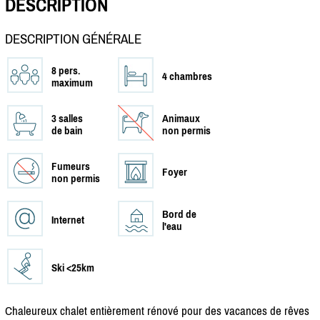
DESCRIPTION
DESCRIPTION GÉNÉRALE
8 pers.
4 chambres
maximum
3 salles
Animaux
de bain
non permis
Fumeurs
Foyer
non permis
Bord de
Internet
l'eau
Ski <25km
Chaleureux chalet entièrement rénové pour des vacances de rêves