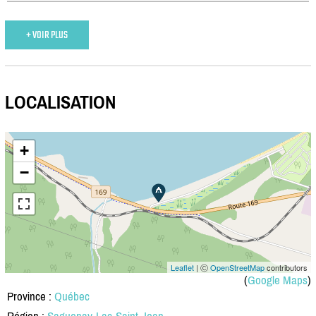
+ VOIR PLUS
LOCALISATION
+
−
Leaflet
| Ⓒ
OpenStreetMap
contributors
(
Google Maps
)
Province :
Québec
Région :
Saguenay-Lac-Saint-Jean