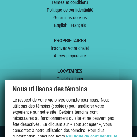
Termes et conditions
Politique de confidentialité
Gérer mes cookies
English
|
Français
PROPRIÉTAIRES
Inscrivez votre chalet
Accès propriétaire
LOCATAIRES
Chalets à louer
Chalets à vendre
Nous utilisons des témoins
Dernières inscriptions
Le respect de votre vie privée compte pour nous. Nous
Offres spéciales
utilisons des témoins (cookies) pour améliorer votre
Mes favoris
expérience sur notre site. Certains témoins sont
nécessaires au fonctionnement du site et ne peuvent pas
être désactivés. En cliquant sur « Tout accepter », vous
consentez à notre utilisation des témoins. Pour plus
d’information, consultez notre
Politique de confidentialité
.