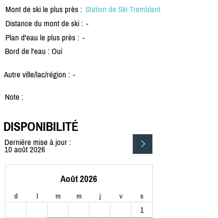
Mont de ski le plus près :
Station de Ski Tremblant
Distance du mont de ski :
-
Plan d'eau le plus près :
-
Bord de l'eau : Oui
Autre ville/lac/région :
-
Note :
DISPONIBILITÉ
Dernière mise à jour :
10 août 2026
Août 2026
d
l
m
m
j
v
s
1