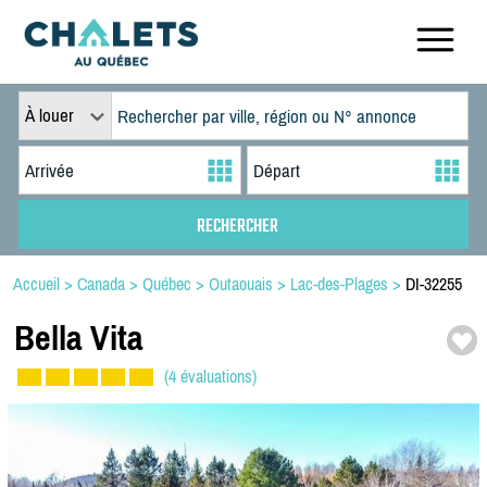
À louer
Accueil
>
Canada
>
Québec
>
Outaouais
>
Lac-des-Plages
>
DI-32255
Bella Vita
(4 évaluations)