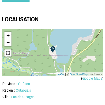
LOCALISATION
+
−
Leaflet
| Ⓒ
OpenStreetMap
contributors
(
Google Maps
)
Province :
Québec
Région :
Outaouais
Ville :
Lac-des-Plages