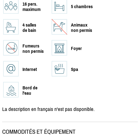
16 pers.
5 chambres
maximum
4 salles
Animaux
de bain
non permis
Fumeurs
Foyer
non permis
Internet
Spa
Bord de
l'eau
La description en français n'est pas disponible.
COMMODITÉS ET ÉQUIPEMENT