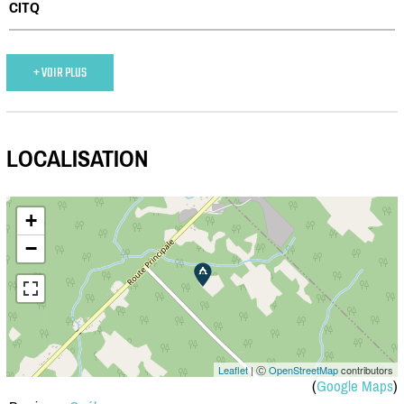
CITQ
+ VOIR PLUS
LOCALISATION
+
−
Leaflet
| Ⓒ
OpenStreetMap
contributors
(
Google Maps
)