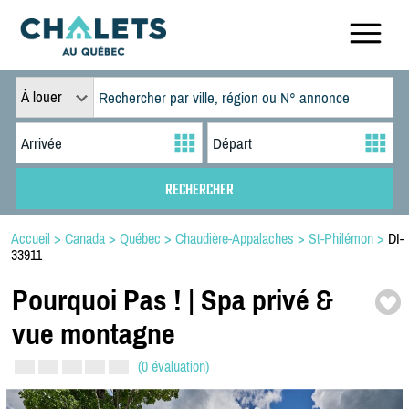
À louer
Accueil
>
Canada
>
Québec
>
Chaudière-Appalaches
>
St-Philémon
>
DI-
33911
Pourquoi Pas ! | Spa privé &
vue montagne
(0 évaluation)