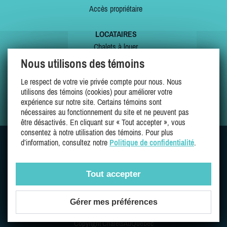
Accès propriétaire
LOCATAIRES
Chalets à louer
Chalets à vendre
Nous utilisons des témoins
Dernières inscriptions
Le respect de votre vie privée compte pour nous. Nous
Offres spéciales
utilisons des témoins (cookies) pour améliorer votre
Mes favoris
expérience sur notre site. Certains témoins sont
nécessaires au fonctionnement du site et ne peuvent pas
être désactivés. En cliquant sur « Tout accepter », vous
consentez à notre utilisation des témoins. Pour plus
d’information, consultez notre
Politique de confidentialité
.
SUIVEZ-NOUS SUR
Tout accepter
Gérer mes préférences
Une entreprise 100% québécoise et fière de l'être
Copyright ChaletsAuQuebec