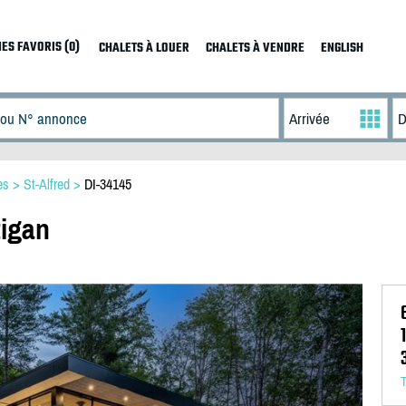
ES FAVORIS (0)
CHALETS À LOUER
CHALETS À VENDRE
ENGLISH
es
>
St-Alfred
>
DI-34145
tigan
T