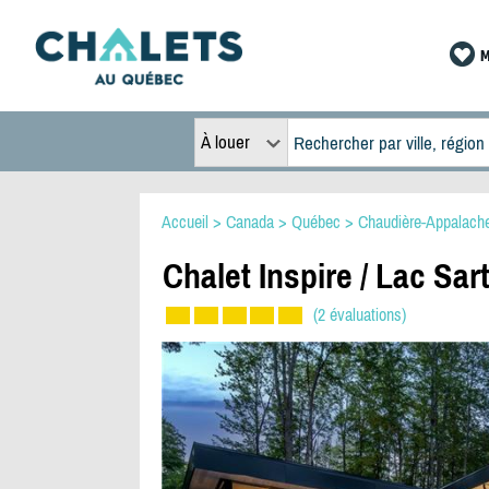
M
À louer
Accueil
>
Canada
>
Québec
>
Chaudière-Appalach
Chalet Inspire / Lac Sar
(2 évaluations)