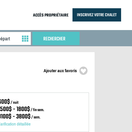
INSCRIVEZ VOTRE CHALET
ACCÈS PROPRIÉTAIRE
Ajouter aux favoris
600$
/ nuit
1500$ - 1800$
/ fin sem.
3100$ - 3800$
/ sem.
arification détaillée