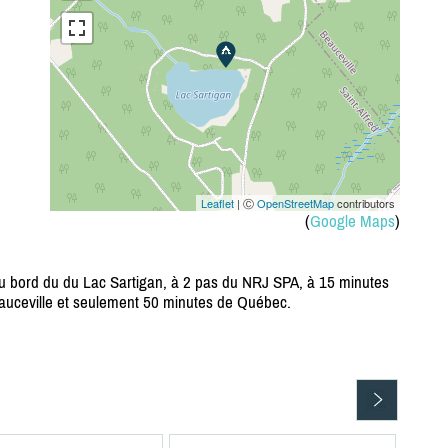
Leaflet
| Ⓒ
OpenStreetMap
contributors
(
Google Maps
)
 au bord du du Lac Sartigan, à 2 pas du NRJ SPA, à 15 minutes
uceville et seulement 50 minutes de Québec.