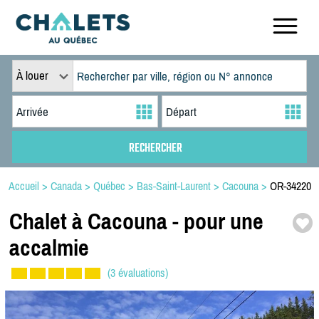
À louer
Accueil
>
Canada
>
Québec
>
Bas-Saint-Laurent
>
Cacouna
>
OR-34220
Chalet à Cacouna -
pour une
accalmie
(3 évaluations)