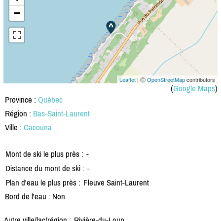
−
Leaflet
| Ⓒ
OpenStreetMap
contributors
(
Google Maps
)
Province :
Québec
Région :
Bas-Saint-Laurent
Ville :
Cacouna
Mont de ski le plus près :
-
Distance du mont de ski :
-
Plan d'eau le plus près :
Fleuve Saint-Laurent
Bord de l'eau : Non
Autre ville/lac/région :
Rivière-du-Loup