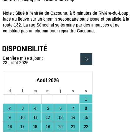
Note : Situé à l'entrée de Cacouna, à 5 minutes de Rivière-du-Loup,
face au fleuve sur un chemin secondaire sans issue et parallèle à la
route 132. La rue Sénéchal se termine par des impasses et ne
constitue pas un chemin pour rejoindre Cacouna.
DISPONIBILITÉ
Dernière mise à jour :
23 juillet 2026
Août 2026
d
l
m
m
j
v
s
1
2
3
4
5
6
7
8
9
10
11
12
13
14
15
16
17
18
19
20
21
22