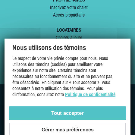
Inscrivez votre chalet
Accès propriétaire
LOCATAIRES
Chalets à louer
Chalets à vendre
Nous utilisons des témoins
Dernières inscriptions
Le respect de votre vie privée compte pour nous. Nous
Offres spéciales
utilisons des témoins (cookies) pour améliorer votre
Mes favoris
expérience sur notre site. Certains témoins sont
nécessaires au fonctionnement du site et ne peuvent pas
être désactivés. En cliquant sur « Tout accepter », vous
consentez à notre utilisation des témoins. Pour plus
d’information, consultez notre
Politique de confidentialité
.
SUIVEZ-NOUS SUR
Tout accepter
Gérer mes préférences
Une entreprise 100% québécoise et fière de l'être