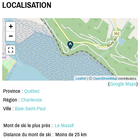
LOCALISATION
+
−
Leaflet
| Ⓒ
OpenStreetMap
contributors
(
Google Maps
)
Province :
Québec
Région :
Charlevoix
Ville :
Baie-Saint-Paul
Mont de ski le plus près :
Le Massif
Distance du mont de ski :
Moins de 25 km