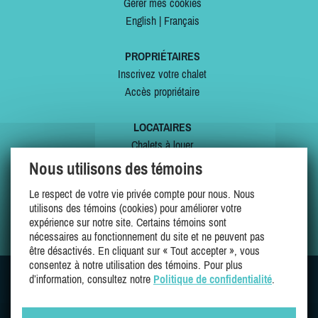
Gérer mes cookies
English
|
Français
PROPRIÉTAIRES
Inscrivez votre chalet
Accès propriétaire
LOCATAIRES
Chalets à louer
Chalets à vendre
Nous utilisons des témoins
Dernières inscriptions
Le respect de votre vie privée compte pour nous. Nous
Offres spéciales
utilisons des témoins (cookies) pour améliorer votre
Mes favoris
expérience sur notre site. Certains témoins sont
nécessaires au fonctionnement du site et ne peuvent pas
être désactivés. En cliquant sur « Tout accepter », vous
consentez à notre utilisation des témoins. Pour plus
d’information, consultez notre
Politique de confidentialité
.
SUIVEZ-NOUS SUR