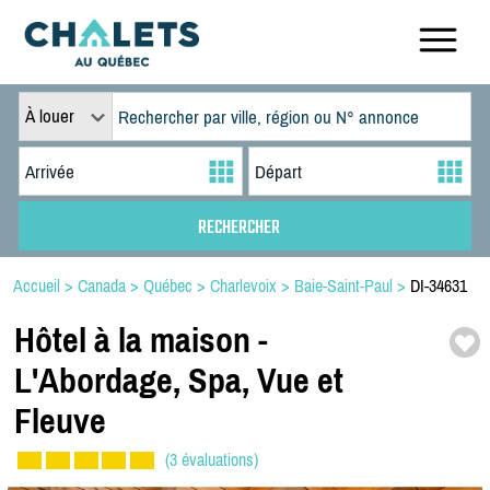
À louer
Accueil
>
Canada
>
Québec
>
Charlevoix
>
Baie-Saint-Paul
>
DI-34631
Hôtel à la maison -
L'Abordage,
Spa,
Vue et
Fleuve
(3 évaluations)