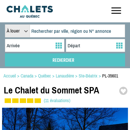
À louer
Accueil
>
Canada
>
Québec
>
Lanaudière
>
Ste-Béatrix
>
PL-35601
Le Chalet du Sommet SPA
(11 évaluations)