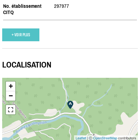
No. établissement
297977
CITQ
+ VOIR PLUS
LOCALISATION
+
−
Leaflet
| Ⓒ
OpenStreetMap
contributors