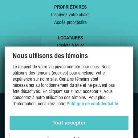
PROPRIÉTAIRES
Inscrivez votre chalet
Accès propriétaire
LOCATAIRES
Chalets à louer
Chalets à vendre
Nous utilisons des témoins
Dernières inscriptions
Le respect de votre vie privée compte pour nous. Nous
Offres spéciales
utilisons des témoins (cookies) pour améliorer votre
Mes favoris
expérience sur notre site. Certains témoins sont
nécessaires au fonctionnement du site et ne peuvent pas
être désactivés. En cliquant sur « Tout accepter », vous
consentez à notre utilisation des témoins. Pour plus
d’information, consultez notre
Politique de confidentialité
.
SUIVEZ-NOUS SUR
Tout accepter