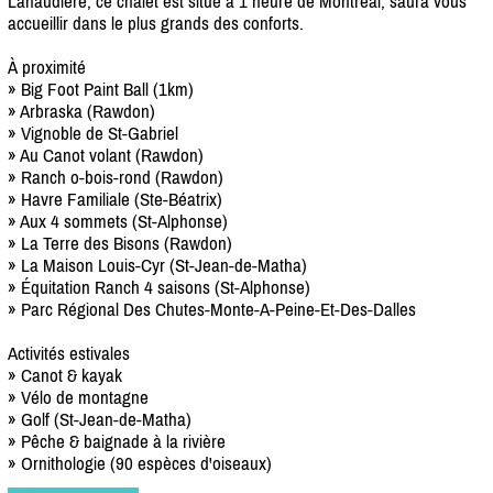
Lanaudière, ce chalet est situé à 1 heure de Montréal, saura vous
accueillir dans le plus grands des conforts.
À proximité
» Big Foot Paint Ball (1km)
» Arbraska (Rawdon)
» Vignoble de St-Gabriel
» Au Canot volant (Rawdon)
» Ranch o-bois-rond (Rawdon)
» Havre Familiale (Ste-Béatrix)
» Aux 4 sommets (St-Alphonse)
» La Terre des Bisons (Rawdon)
» La Maison Louis-Cyr (St-Jean-de-Matha)
» Équitation Ranch 4 saisons (St-Alphonse)
» Parc Régional Des Chutes-Monte-A-Peine-Et-Des-Dalles
Activités estivales
» Canot & kayak
» Vélo de montagne
» Golf (St-Jean-de-Matha)
» Pêche & baignade à la rivière
» Ornithologie (90 espèces d'oiseaux)