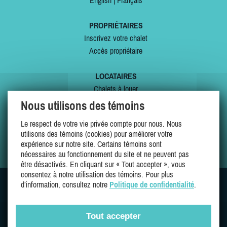
English
|
Français
PROPRIÉTAIRES
Inscrivez votre chalet
Accès propriétaire
LOCATAIRES
Chalets à louer
Chalets à vendre
Nous utilisons des témoins
Dernières inscriptions
Le respect de votre vie privée compte pour nous. Nous
Offres spéciales
utilisons des témoins (cookies) pour améliorer votre
Mes favoris
expérience sur notre site. Certains témoins sont
nécessaires au fonctionnement du site et ne peuvent pas
être désactivés. En cliquant sur « Tout accepter », vous
consentez à notre utilisation des témoins. Pour plus
d’information, consultez notre
Politique de confidentialité
.
SUIVEZ-NOUS SUR
Tout accepter