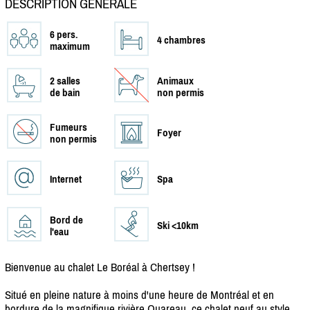
DESCRIPTION GÉNÉRALE
6 pers.
4 chambres
maximum
2 salles
Animaux
de bain
non permis
Fumeurs
Foyer
non permis
Internet
Spa
Bord de
Ski <10km
l'eau
Bienvenue au chalet Le Boréal à Chertsey !
Situé en pleine nature à moins d'une heure de Montréal et en
bordure de la magnifique rivière Ouareau, ce chalet neuf au style