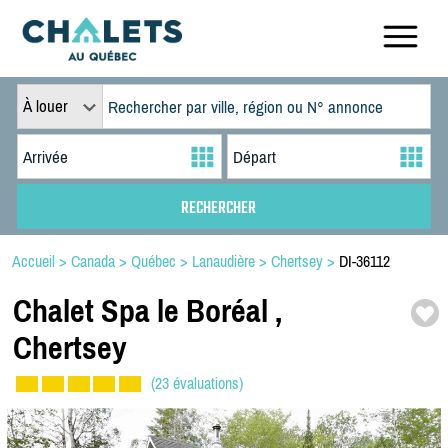
À louer
Accueil
>
Canada
>
Québec
>
Lanaudière
>
Chertsey
>
DI-36112
Chalet Spa le Boréal ,
Chertsey
(23 évaluations)