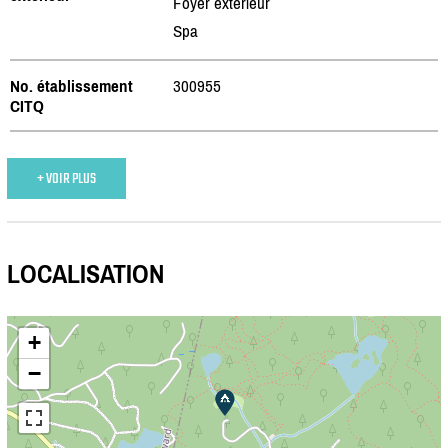
Foyer extérieur
Spa
No. établissement
300955
CITQ
+ VOIR PLUS
LOCALISATION
+
−