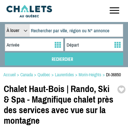
À louer
Accueil
>
Canada
>
Québec
>
Laurentides
>
Morin-Heights
>
DI-36850
Chalet Haut-
Bois | Rando,
Ski
& Spa -
Magnifique chalet près
des services avec vue sur la
montagne