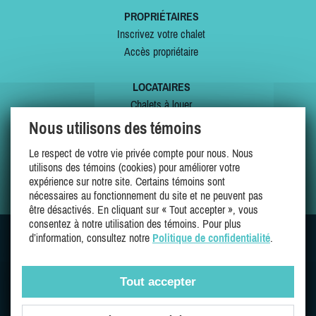
PROPRIÉTAIRES
Inscrivez votre chalet
Accès propriétaire
LOCATAIRES
Chalets à louer
Chalets à vendre
Nous utilisons des témoins
Dernières inscriptions
Le respect de votre vie privée compte pour nous. Nous
Offres spéciales
utilisons des témoins (cookies) pour améliorer votre
Mes favoris
expérience sur notre site. Certains témoins sont
nécessaires au fonctionnement du site et ne peuvent pas
être désactivés. En cliquant sur « Tout accepter », vous
consentez à notre utilisation des témoins. Pour plus
d’information, consultez notre
Politique de confidentialité
.
SUIVEZ-NOUS SUR
Tout accepter