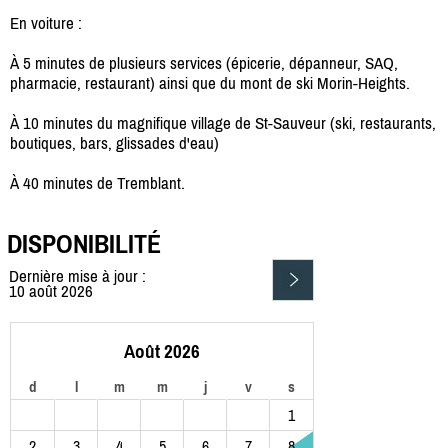
En voiture :
À 5 minutes de plusieurs services (épicerie, dépanneur, SAQ,
pharmacie, restaurant) ainsi que du mont de ski Morin-Heights.
À 10 minutes du magnifique village de St-Sauveur (ski, restaurants,
boutiques, bars, glissades d'eau)
À 40 minutes de Tremblant.
DISPONIBILITÉ
Dernière mise à jour :
10 août 2026
Août 2026
d
l
m
m
j
v
s
1
2
3
4
5
6
7
8