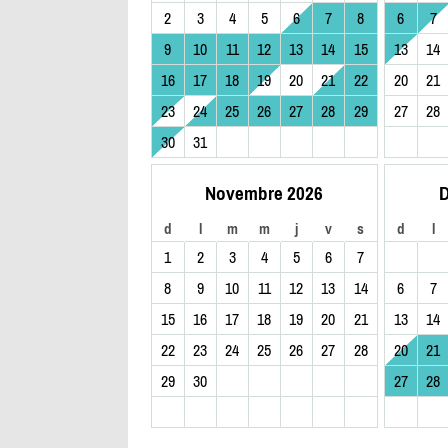
2
3
4
5
6
7
8
6
7
9
10
11
12
13
14
15
13
14
16
17
18
19
20
21
22
20
21
23
24
25
26
27
28
29
27
28
30
31
Novembre 2026
D
d
l
m
m
j
v
s
d
l
1
2
3
4
5
6
7
8
9
10
11
12
13
14
6
7
15
16
17
18
19
20
21
13
14
22
23
24
25
26
27
28
20
21
29
30
27
28