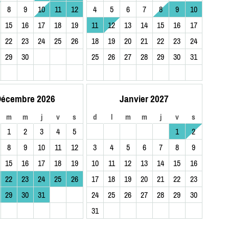
8
9
10
11
12
4
5
6
7
8
9
10
15
16
17
18
19
11
12
13
14
15
16
17
22
23
24
25
26
18
19
20
21
22
23
24
29
30
25
26
27
28
29
30
31
écembre 2026
Janvier 2027
m
m
j
v
s
d
l
m
m
j
v
s
1
2
3
4
5
1
2
8
9
10
11
12
3
4
5
6
7
8
9
15
16
17
18
19
10
11
12
13
14
15
16
22
23
24
25
26
17
18
19
20
21
22
23
29
30
31
24
25
26
27
28
29
30
31