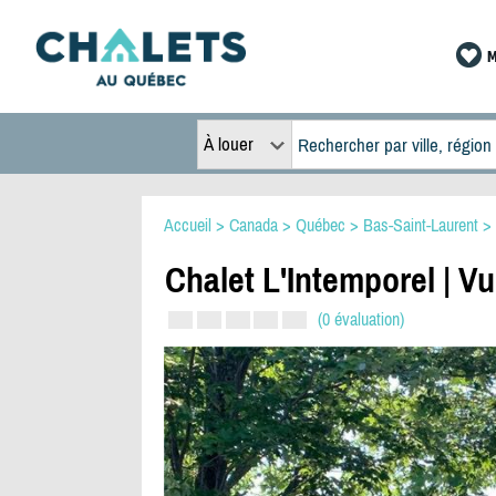
M
À louer
Accueil
>
Canada
>
Québec
>
Bas-Saint-Laurent
>
Chalet L'Intemporel | Vu
(0 évaluation)