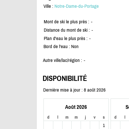
Ville :
Notre-Dame-du-Portage
Mont de ski le plus près :
-
Distance du mont de ski :
-
Plan d'eau le plus près :
-
Bord de l'eau : Non
Autre ville/lac/région :
-
DISPONIBILITÉ
Dernière mise à jour : 8 août 2026
Août 2026
S
d
l
m
m
j
v
s
d
l
1