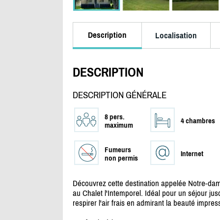
Description
Localisation
DESCRIPTION
DESCRIPTION GÉNÉRALE
8 pers.
4 chambres
maximum
Fumeurs
Internet
non permis
Découvrez cette destination appelée Notre-dam
au Chalet l'Intemporel. Idéal pour un séjour jusq
respirer l'air frais en admirant la beauté impres