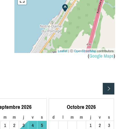
Leaflet
| Ⓒ
OpenStreetMap
contributors
(
Google Maps
)
eptembre 2026
Octobre 2026
m
m
j
v
s
d
l
m
m
j
v
s
1
2
3
4
5
1
2
3