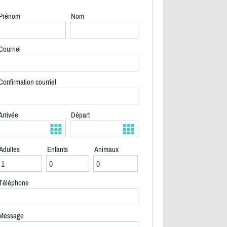
Prénom
Nom
Courriel
Confirmation courriel
Arrivée
Départ
Adultes
Enfants
Animaux
Téléphone
2/35
Message