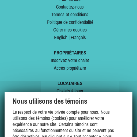
Contactez-nous
Termes et conditions
Politique de confidentialité
Gérer mes cookies
English
|
Français
PROPRIÉTAIRES
Inscrivez votre chalet
Accès propriétaire
LOCATAIRES
Chalets à louer
Chalets à vendre
Nous utilisons des témoins
Dernières inscriptions
Le respect de votre vie privée compte pour nous. Nous
Offres spéciales
utilisons des témoins (cookies) pour améliorer votre
Mes favoris
expérience sur notre site. Certains témoins sont
nécessaires au fonctionnement du site et ne peuvent pas
être désactivés. En cliquant sur « Tout accepter », vous