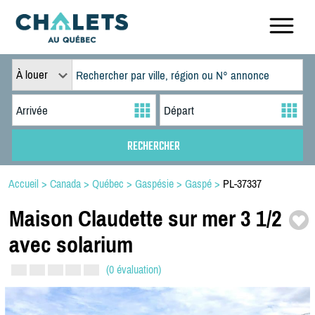
À louer
Accueil
>
Canada
>
Québec
>
Gaspésie
>
Gaspé
>
PL-37337
Maison Claudette sur mer 3 1/
2
avec solarium
(0 évaluation)