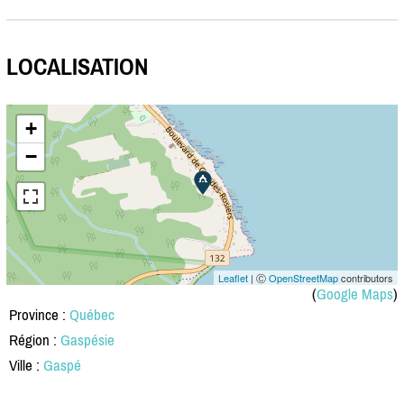
LOCALISATION
+
−
Leaflet
| Ⓒ
OpenStreetMap
contributors
(
Google Maps
)
Province :
Québec
Région :
Gaspésie
Ville :
Gaspé