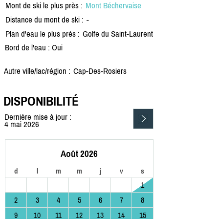
Mont de ski le plus près :
Mont Béchervaise
Distance du mont de ski :
-
Plan d'eau le plus près :
Golfe du Saint-Laurent
Bord de l'eau : Oui
Autre ville/lac/région :
Cap-Des-Rosiers
DISPONIBILITÉ
Dernière mise à jour :
4 mai 2026
Août 2026
d
l
m
m
j
v
s
1
2
3
4
5
6
7
8
9
10
11
12
13
14
15