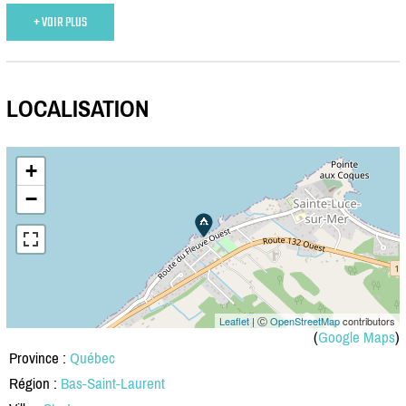
+ VOIR PLUS
LOCALISATION
+
−
Leaflet
| Ⓒ
OpenStreetMap
contributors
(
Google Maps
)
Province :
Québec
Région :
Bas-Saint-Laurent