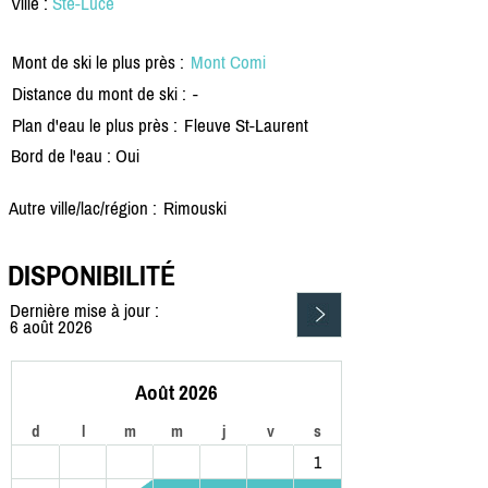
Ville :
Ste-Luce
Mont de ski le plus près :
Mont Comi
Distance du mont de ski :
-
Plan d'eau le plus près :
Fleuve St-Laurent
Bord de l'eau : Oui
Autre ville/lac/région :
Rimouski
DISPONIBILITÉ
Dernière mise à jour :
6 août 2026
Août 2026
d
l
m
m
j
v
s
1