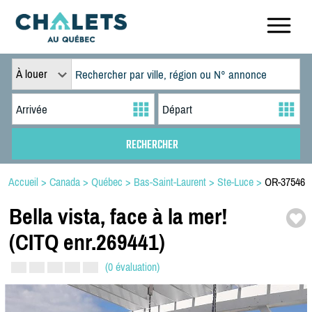
À louer
Accueil
>
Canada
>
Québec
>
Bas-Saint-Laurent
>
Ste-Luce
>
OR-37546
Bella vista,
face à la mer!
(CITQ enr.269441)
(0 évaluation)