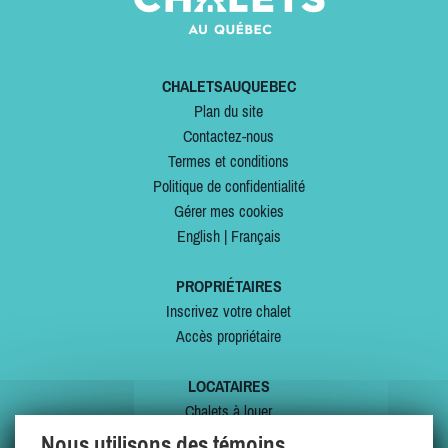
CHALETSAUQUEBEC
Plan du site
Contactez-nous
Termes et conditions
Politique de confidentialité
Gérer mes cookies
English
|
Français
PROPRIÉTAIRES
Inscrivez votre chalet
Accès propriétaire
LOCATAIRES
Chalets à louer
Chalets à vendre
Nous utilisons des témoins