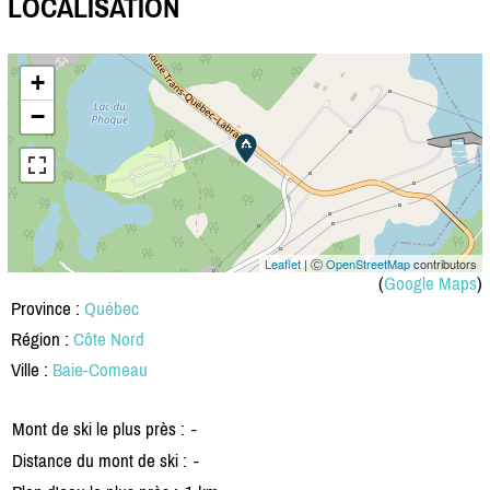
LOCALISATION
+
−
Leaflet
| Ⓒ
OpenStreetMap
contributors
(
Google Maps
)
Province :
Québec
Région :
Côte Nord
Ville :
Baie-Comeau
Mont de ski le plus près :
-
Distance du mont de ski :
-