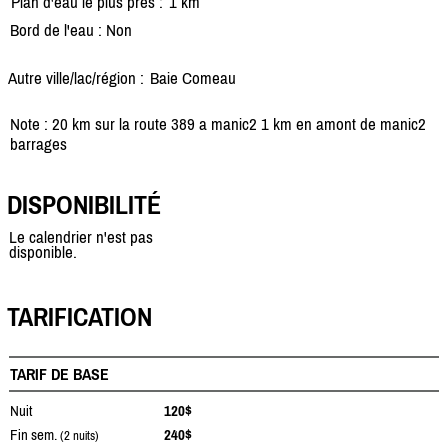
Plan d'eau le plus près :
1 km
Bord de l'eau : Non
Autre ville/lac/région :
Baie Comeau
Note : 20 km sur la route 389 a manic2 1 km en amont de manic2
barrages
DISPONIBILITÉ
Le calendrier n'est pas
disponible.
TARIFICATION
TARIF DE BASE
Nuit
120$
Fin sem.
240$
(2 nuits)