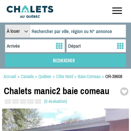
À louer
Accueil
>
Canada
>
Québec
>
Côte Nord
>
Baie-Comeau
>
OR-39608
Chalets manic2 baie comeau
(0 évaluation)