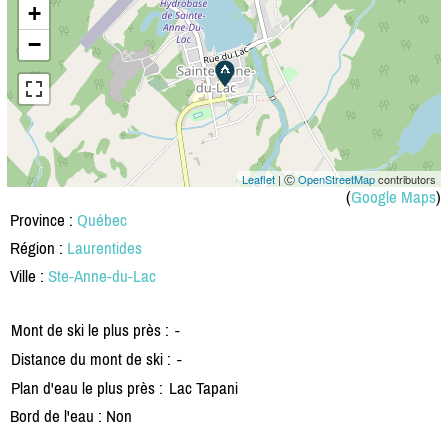
+
−
Leaflet
| Ⓒ
OpenStreetMap
contributors
(
Google Maps
)
Province :
Québec
Région :
Laurentides
Ville :
Ste-Anne-du-Lac
Mont de ski le plus près :
-
Distance du mont de ski :
-
Plan d'eau le plus près :
Lac Tapani
Bord de l'eau : Non