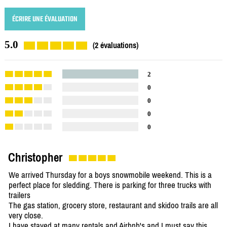
ÉCRIRE UNE ÉVALUATION
5.0
(2 évaluations)
2
0
0
0
0
Christopher
We arrived Thursday for a boys snowmobile weekend. This is a
perfect place for sledding. There is parking for three trucks with
trailers
The gas station, grocery store, restaurant and skidoo trails are all
very close.
I have stayed at many rentals and Airbnb's and I must say this