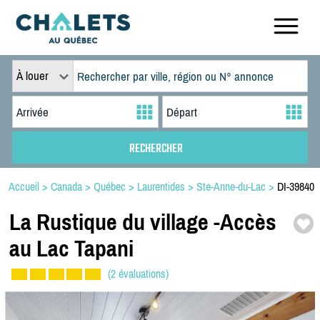
À louer
Accueil
>
Canada
>
Québec
>
Laurentides
>
Ste-Anne-du-Lac
>
DI-39840
La Rustique du village -
Accès
au Lac Tapani
(2 évaluations)