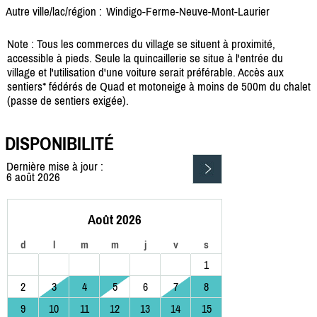
Autre ville/lac/région :
Windigo-Ferme-Neuve-Mont-Laurier
Note : Tous les commerces du village se situent à proximité,
accessible à pieds. Seule la quincaillerie se situe à l'entrée du
village et l'utilisation d'une voiture serait préférable. Accès aux
sentiers* fédérés de Quad et motoneige à moins de 500m du chalet
(passe de sentiers exigée).
DISPONIBILITÉ
Dernière mise à jour :
6 août 2026
Août 2026
d
l
m
m
j
v
s
1
2
3
4
5
6
7
8
9
10
11
12
13
14
15