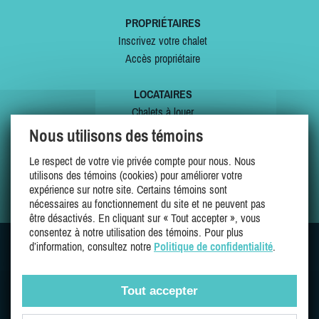
PROPRIÉTAIRES
Inscrivez votre chalet
Accès propriétaire
LOCATAIRES
Chalets à louer
Chalets à vendre
Nous utilisons des témoins
Dernières inscriptions
Le respect de votre vie privée compte pour nous. Nous
Offres spéciales
utilisons des témoins (cookies) pour améliorer votre
Mes favoris
expérience sur notre site. Certains témoins sont
nécessaires au fonctionnement du site et ne peuvent pas
être désactivés. En cliquant sur « Tout accepter », vous
consentez à notre utilisation des témoins. Pour plus
d’information, consultez notre
Politique de confidentialité
.
SUIVEZ-NOUS SUR
Tout accepter