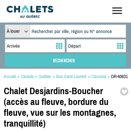
À louer
Accueil
>
Canada
>
Québec
>
Bas-Saint-Laurent
>
Cacouna
>
OR-40631
Chalet Desjardins-
Boucher
(accès au fleuve,
bordure du
fleuve,
vue sur les montagnes,
tranquillité)