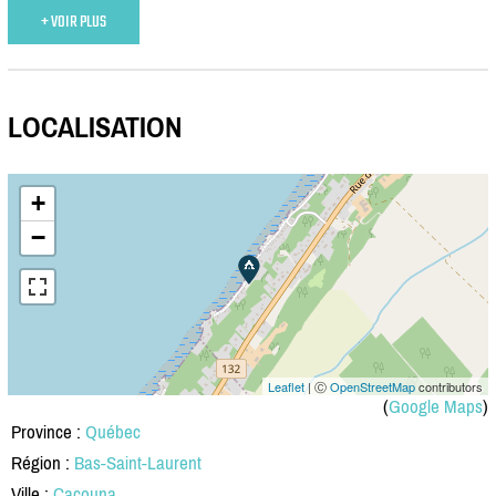
+ VOIR PLUS
LOCALISATION
+
−
Leaflet
| Ⓒ
OpenStreetMap
contributors
(
Google Maps
)
Province :
Québec
Région :
Bas-Saint-Laurent
Ville :
Cacouna