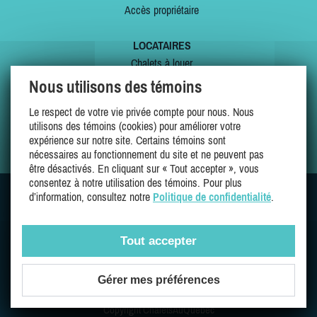
Accès propriétaire
LOCATAIRES
Chalets à louer
Chalets à vendre
Nous utilisons des témoins
Dernières inscriptions
Le respect de votre vie privée compte pour nous. Nous
Offres spéciales
utilisons des témoins (cookies) pour améliorer votre
Mes favoris
expérience sur notre site. Certains témoins sont
nécessaires au fonctionnement du site et ne peuvent pas
être désactivés. En cliquant sur « Tout accepter », vous
consentez à notre utilisation des témoins. Pour plus
d’information, consultez notre
Politique de confidentialité
.
SUIVEZ-NOUS SUR
Tout accepter
Gérer mes préférences
Une entreprise 100% québécoise et fière de l'être
Copyright ChaletsAuQuebec