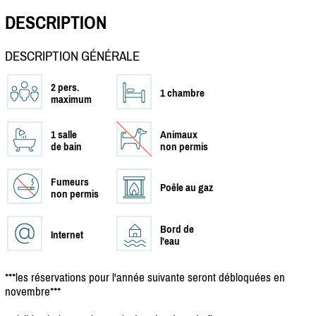
DESCRIPTION
DESCRIPTION GÉNÉRALE
2 pers.
1 chambre
maximum
1 salle
Animaux
de bain
non permis
Fumeurs
Poêle au gaz
non permis
Bord de
Internet
l'eau
***les réservations pour l'année suivante seront débloquées en
novembre***