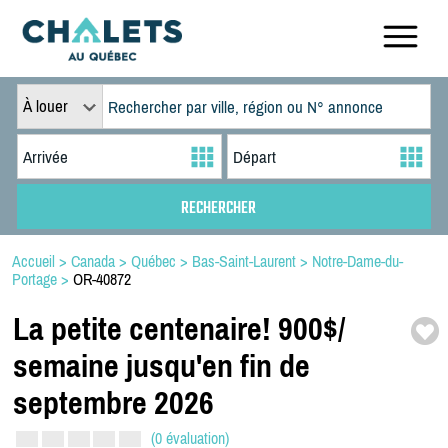
À louer
Accueil
>
Canada
>
Québec
>
Bas-Saint-Laurent
>
Notre-Dame-du-
Portage
>
OR-40872
La petite centenaire! 900$/
semaine jusqu'en fin de
septembre 2026
(0 évaluation)