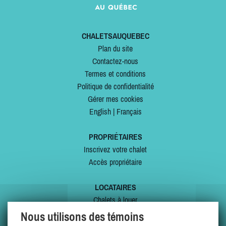
CHALETSAUQUEBEC
Plan du site
Contactez-nous
Termes et conditions
Politique de confidentialité
Gérer mes cookies
English
|
Français
PROPRIÉTAIRES
Inscrivez votre chalet
Accès propriétaire
LOCATAIRES
Chalets à louer
Chalets à vendre
Nous utilisons des témoins
Dernières inscriptions