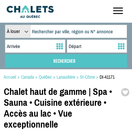
À louer
Accueil
>
Canada
>
Québec
>
Lanaudière
>
St-Côme
>
DI-41171
Chalet haut de gamme | Spa •
Sauna • Cuisine extérieure •
Accès au lac • Vue
exceptionnelle