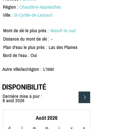
Région :
Chaudière-Appalaches
Ville :
St-Cyrille-de-Lessard
Mont de ski le plus près :
Massif du sud
Distance du mont de ski :
-
Plan d'eau le plus près :
Lac des Plaines
Bord de l'eau : Oui
Autre ville/lac/région :
L'Islet
DISPONIBILITÉ
Dernière mise à jour :
8 août 2026
Août 2026
d
l
m
m
j
v
s