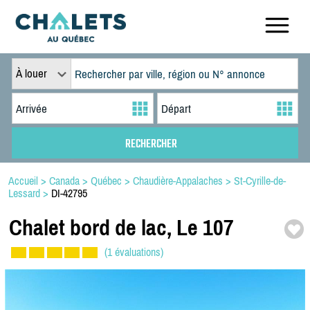
À louer
Accueil
>
Canada
>
Québec
>
Chaudière-Appalaches
>
St-Cyrille-de-
Lessard
>
DI-42795
Chalet bord de lac,
Le 107
(1 évaluations)