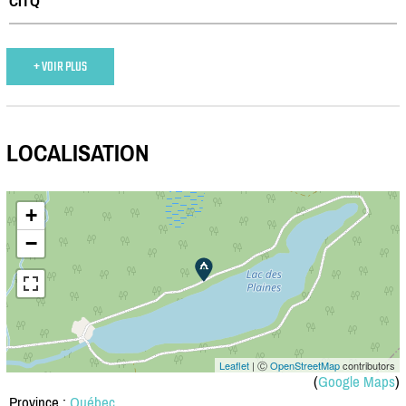
CITQ
+ VOIR PLUS
LOCALISATION
+
−
Leaflet
| Ⓒ
OpenStreetMap
contributors
(
Google Maps
)
Province :
Québec