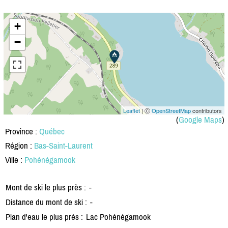
+
−
Leaflet
| Ⓒ
OpenStreetMap
contributors
(
Google Maps
)
Province :
Québec
Région :
Bas-Saint-Laurent
Ville :
Pohénégamook
Mont de ski le plus près :
-
Distance du mont de ski :
-
Plan d'eau le plus près :
Lac Pohénégamook