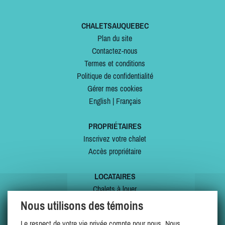
CHALETSAUQUEBEC
Plan du site
Contactez-nous
Termes et conditions
Politique de confidentialité
Gérer mes cookies
English
|
Français
PROPRIÉTAIRES
Inscrivez votre chalet
Accès propriétaire
LOCATAIRES
Chalets à louer
Chalets à vendre
Nous utilisons des témoins
Dernières inscriptions
Le respect de votre vie privée compte pour nous. Nous