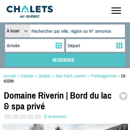
À louer
Accueil
>
Canada
>
Québec
>
Bas-Saint-Laurent
>
Pohénégamook
>
DI-
43299
Domaine Riverin | Bord du lac
& spa privé
(0 évaluation)