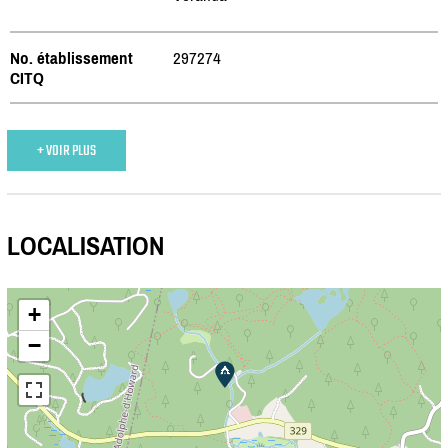
No. établissement
297274
CITQ
+ VOIR PLUS
LOCALISATION
+
−