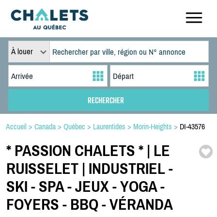
À louer
Accueil
>
Canada
>
Québec
>
Laurentides
>
Morin-Heights
>
DI-43576
*
PASSION CHALETS *
| LE
RUISSELET | INDUSTRIEL -
SKI -
SPA -
JEUX -
YOGA -
FOYERS -
BBQ -
VÉRANDA