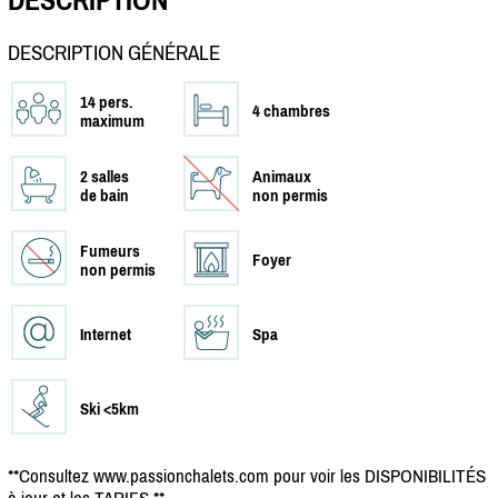
DESCRIPTION
DESCRIPTION GÉNÉRALE
14 pers.
4 chambres
maximum
2 salles
Animaux
de bain
non permis
Fumeurs
Foyer
non permis
Internet
Spa
Ski <5km
**Consultez www.passionchalets.com pour voir les DISPONIBILITÉS
à jour et les TARIFS.**