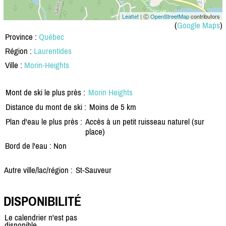
Leaflet
| Ⓒ
OpenStreetMap
contributors
(
Google Maps
)
Province :
Québec
Région :
Laurentides
Ville :
Morin-Heights
Mont de ski le plus près :
Morin Heights
Distance du mont de ski :
Moins de 5 km
Plan d'eau le plus près :
Accès à un petit ruisseau naturel (sur
place)
Bord de l'eau : Non
Autre ville/lac/région :
St-Sauveur
DISPONIBILITÉ
Le calendrier n'est pas
disponible.