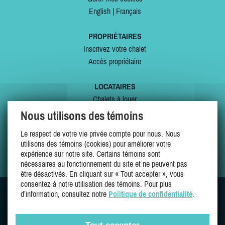
English
|
Français
PROPRIÉTAIRES
Inscrivez votre chalet
Accès propriétaire
LOCATAIRES
Chalets à louer
Chalets à vendre
Nous utilisons des témoins
Dernières inscriptions
Le respect de votre vie privée compte pour nous. Nous
Offres spéciales
utilisons des témoins (cookies) pour améliorer votre
Mes favoris
expérience sur notre site. Certains témoins sont
nécessaires au fonctionnement du site et ne peuvent pas
être désactivés. En cliquant sur « Tout accepter », vous
consentez à notre utilisation des témoins. Pour plus
d’information, consultez notre
Politique de confidentialité
.
SUIVEZ-NOUS SUR