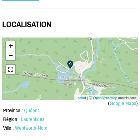
LOCALISATION
+
−
Leaflet
| Ⓒ
OpenStreetMap
contributors
(
Google Maps
)
Province :
Québec
Région :
Laurentides
Ville :
Wentworth-Nord