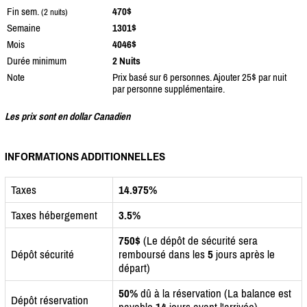
Fin sem.
470$
(2 nuits)
Semaine
1301$
Mois
4046$
Durée minimum
2 Nuits
Note
Prix basé sur 6 personnes. Ajouter 25$ par nuit
par personne supplémentaire.
Les prix sont en dollar Canadien
INFORMATIONS ADDITIONNELLES
Taxes
14.975%
Taxes hébergement
3.5%
750$
(Le dépôt de sécurité sera
Dépôt sécurité
remboursé dans les
5
jours après le
départ)
50%
dû à la réservation (La balance est
Dépôt réservation
payable
14
jours avant l'arrivée)