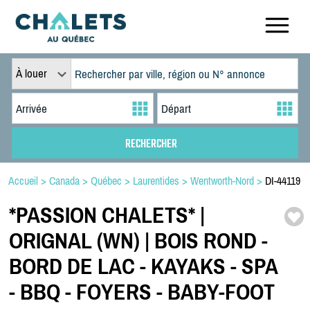
À louer
Accueil
>
Canada
>
Québec
>
Laurentides
>
Wentworth-Nord
>
DI-44119
*
PASSION CHALETS*
|
ORIGNAL (WN) | BOIS ROND -
BORD DE LAC -
KAYAKS -
SPA
-
BBQ -
FOYERS -
BABY-
FOOT