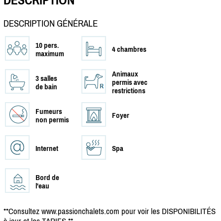
DESCRIPTION
DESCRIPTION GÉNÉRALE
10 pers.
4 chambres
maximum
Animaux
3 salles
permis avec
de bain
restrictions
Fumeurs
Foyer
non permis
Internet
Spa
Bord de
l'eau
**Consultez www.passionchalets.com pour voir les DISPONIBILITÉS
à jour et les TARIFS.**