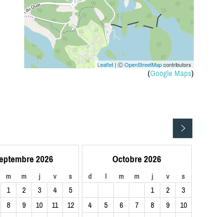
Leaflet
| Ⓒ
OpenStreetMap
contributors
(
Google Maps
)
eptembre 2026
Octobre 2026
m
m
j
v
s
d
l
m
m
j
v
s
1
2
3
4
5
1
2
3
8
9
10
11
12
4
5
6
7
8
9
10