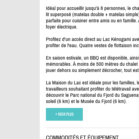
Idéal pour accueillir jusqu'à 8 personnes, le 
lit superposé (matelas double + matelas simple
parfaite pour cuisiner entre amis ou en famille.
foyer électrique.
Profitez d'un accès direct au Lac Kénogami av
profiter de l'eau. Quatre vestes de flottaison inc
En saison estivale, un BBQ est disponible, ains
mémorables. À moins de 500 mètres du chalet : 
jouer dehors ou simplement décrocher, tout est 
La Maison du Lac est idéale pour les familles, l
travailleurs souhaitant profiter du télétravail av
découvrir le Parc national du Fjord du Saguenay
soleil (6 km) et le Musée du Fjord (6 km).
+ VOIR PLUS
COMMODITÉS ET ÉQUIPEMENT