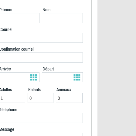
Prénom
Nom
Courriel
Confirmation courriel
Arrivée
Départ
Adultes
Enfants
Animaux
Téléphone
2/37
Message