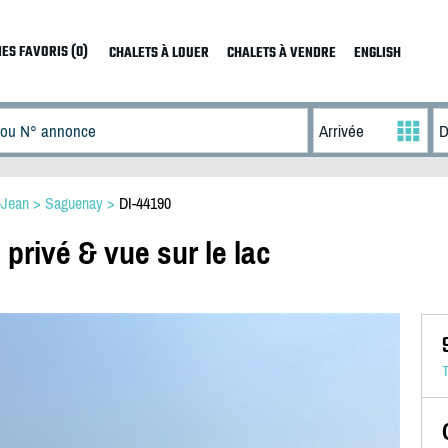
ES FAVORIS (0)
CHALETS À LOUER
CHALETS À VENDRE
ENGLISH
-Jean
>
Saguenay
>
DI-44190
privé & vue sur le lac
T