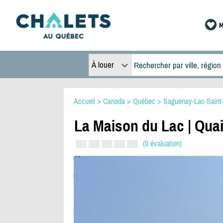
M
À louer
Accueil
>
Canada
>
Québec
>
Saguenay-Lac-Saint
La Maison du Lac | Quai 
(0 évaluation)