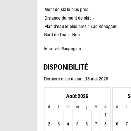
Mont de ski le plus près :
-
Distance du mont de ski :
-
Plan d'eau le plus près :
Lac Kénogami
Bord de l'eau : Non
Autre ville/lac/région :
-
DISPONIBILITÉ
Dernière mise à jour : 18 mai 2026
Août 2026
S
d
l
m
m
j
v
s
d
l
1
2
3
4
5
6
7
8
6
7