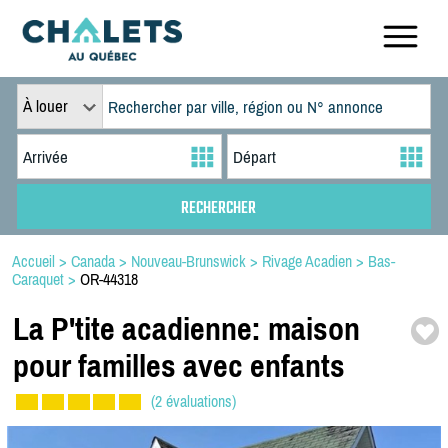
À louer
Accueil
>
Canada
>
Nouveau-Brunswick
>
Rivage Acadien
>
Bas-
Caraquet
>
OR-44318
La P'tite acadienne:
maison
pour familles avec enfants
(2 évaluations)