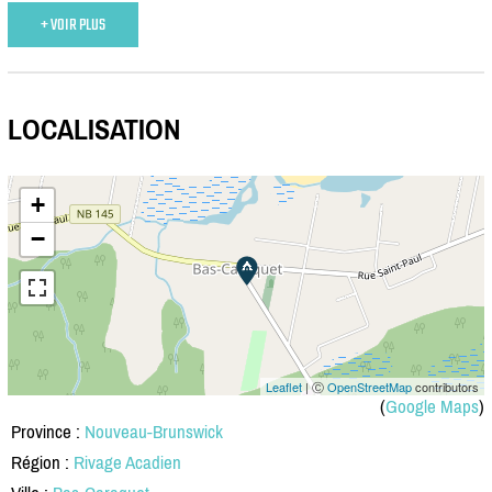
+ VOIR PLUS
LOCALISATION
+
−
Leaflet
| Ⓒ
OpenStreetMap
contributors
(
Google Maps
)
Province :
Nouveau-Brunswick
Région :
Rivage Acadien