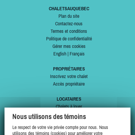
CHALETSAUQUEBEC
Plan du site
Contactez-nous
Termes et conditions
Politique de confidentialité
Gérer mes cookies
English
|
Français
PROPRIÉTAIRES
Inscrivez votre chalet
Accès propriétaire
LOCATAIRES
Chalets à louer
Chalets à vendre
Nous utilisons des témoins
Dernières inscriptions
Le respect de votre vie privée compte pour nous. Nous
Offres spéciales
utilisons des témoins (cookies) pour améliorer votre