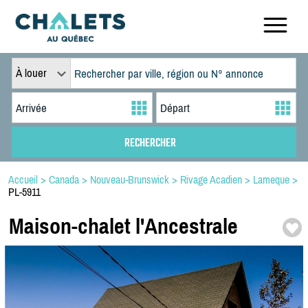
À louer
Accueil
>
Canada
>
Nouveau-Brunswick
>
Rivage Acadien
>
Lameque
>
PL-5911
Maison-
chalet l'Ancestrale