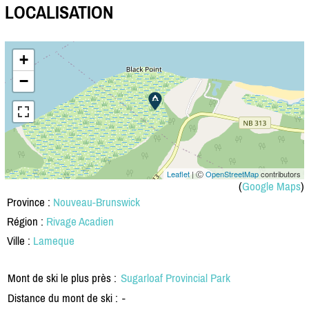
LOCALISATION
+
−
Leaflet
| Ⓒ
OpenStreetMap
contributors
(
Google Maps
)
Province :
Nouveau-Brunswick
Région :
Rivage Acadien
Ville :
Lameque
Mont de ski le plus près :
Sugarloaf Provincial Park
Distance du mont de ski :
-