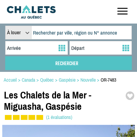
À louer
Accueil
>
Canada
>
Québec
>
Gaspésie
>
Nouvelle
>
OR-7483
Les Chalets de la Mer -
Miguasha,
Gaspésie
(1 évaluations)