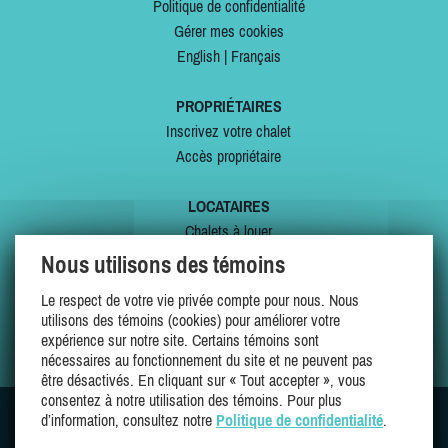
Politique de confidentialité
Gérer mes cookies
English
|
Français
PROPRIÉTAIRES
Inscrivez votre chalet
Accès propriétaire
LOCATAIRES
Chalets à louer
Chalets à vendre
Nous utilisons des témoins
Dernières inscriptions
Le respect de votre vie privée compte pour nous. Nous
Offres spéciales
utilisons des témoins (cookies) pour améliorer votre
Mes favoris
expérience sur notre site. Certains témoins sont
nécessaires au fonctionnement du site et ne peuvent pas
être désactivés. En cliquant sur « Tout accepter », vous
consentez à notre utilisation des témoins. Pour plus
d’information, consultez notre
Politique de confidentialité
.
SUIVEZ-NOUS SUR