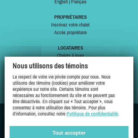
English
|
Français
PROPRIÉTAIRES
Inscrivez votre chalet
Accès propriétaire
LOCATAIRES
Chalets à louer
Chalets à vendre
Nous utilisons des témoins
Dernières inscriptions
Le respect de votre vie privée compte pour nous. Nous
Offres spéciales
utilisons des témoins (cookies) pour améliorer votre
Mes favoris
expérience sur notre site. Certains témoins sont
nécessaires au fonctionnement du site et ne peuvent pas
être désactivés. En cliquant sur « Tout accepter », vous
consentez à notre utilisation des témoins. Pour plus
d’information, consultez notre
Politique de confidentialité
.
SUIVEZ-NOUS SUR
Tout accepter