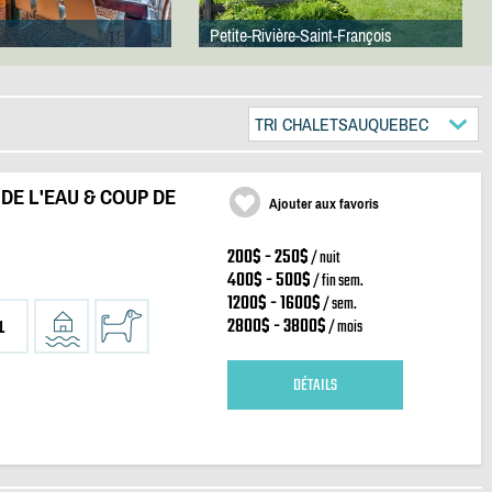
Petite-Rivière-Saint-François
TRI CHALETSAUQUEBEC
 DE L'EAU & COUP DE
Ajouter aux favoris
200$ - 250$
/ nuit
400$ - 500$
/ fin sem.
1200$ - 1600$
/ sem.
2800$ - 3800$
/ mois
1
DÉTAILS