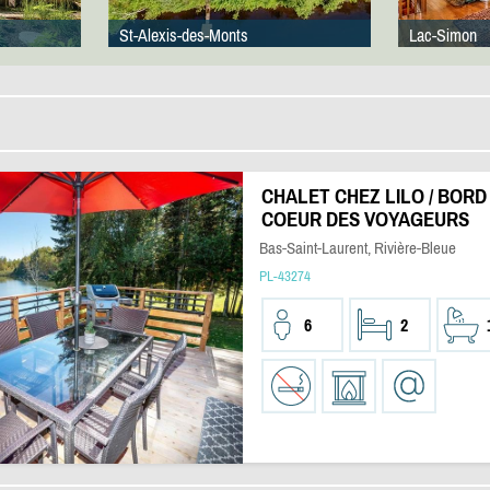
St-Alexis-des-Monts
Lac-Simon
CHALET CHEZ LILO / BORD
COEUR DES VOYAGEURS
Bas-Saint-Laurent, Rivière-Bleue
PL-43274
6
2