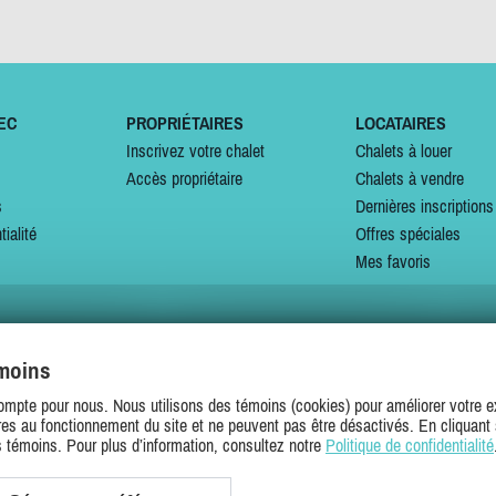
EC
PROPRIÉTAIRES
LOCATAIRES
Inscrivez votre chalet
Chalets à louer
Accès propriétaire
Chalets à vendre
s
Dernières inscriptions
tialité
Offres spéciales
Mes favoris
émoins
SUIVEZ-NOUS SUR
ompte pour nous. Nous utilisons des témoins (cookies) pour améliorer votre ex
es au fonctionnement du site et ne peuvent pas être désactivés. En cliquant 
s témoins. Pour plus d’information, consultez notre
Politique de confidentialité