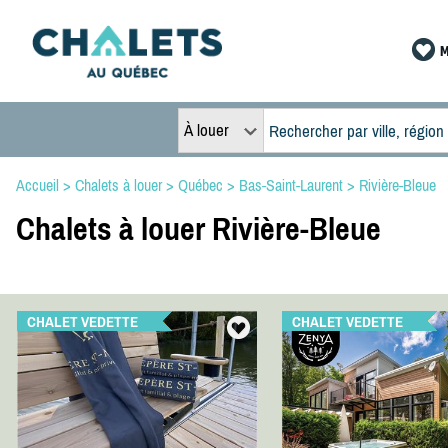
M
À louer
Accueil
>
Chalets à louer
>
Québec
>
Bas-Saint-Laurent
>
Rivière-Bleue
Chalets à louer Rivière-Bleue
CHALET VEDETTE
CHALET VEDETTE