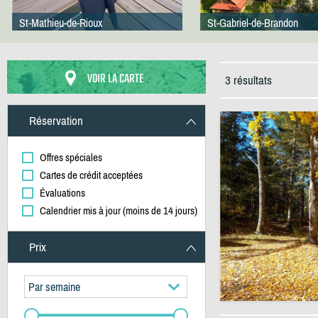
St-Mathieu-de-Rioux
St-Gabriel-de-Brandon
VOIR LA CARTE
3 résultats
Réservation
Offres spéciales
Cartes de crédit acceptées
Évaluations
Calendrier mis à jour (moins de 14 jours)
Prix
Par semaine