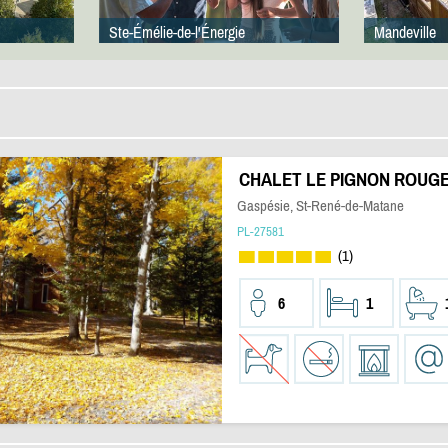
Ste-Émélie-de-l'Énergie
Mandeville
CHALET LE PIGNON ROUG
Gaspésie, St-René-de-Matane
PL-27581
(1)
6
1