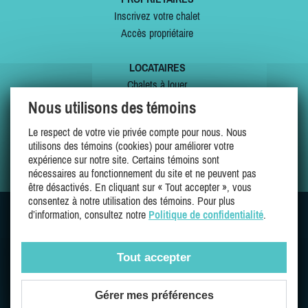
Inscrivez votre chalet
Accès propriétaire
LOCATAIRES
Chalets à louer
Chalets à vendre
Nous utilisons des témoins
Dernières inscriptions
Le respect de votre vie privée compte pour nous. Nous
Offres spéciales
utilisons des témoins (cookies) pour améliorer votre
Mes favoris
expérience sur notre site. Certains témoins sont
nécessaires au fonctionnement du site et ne peuvent pas
être désactivés. En cliquant sur « Tout accepter », vous
consentez à notre utilisation des témoins. Pour plus
d’information, consultez notre
Politique de confidentialité
.
SUIVEZ-NOUS SUR
Tout accepter
Gérer mes préférences
Une entreprise 100% québécoise et fière de l'être