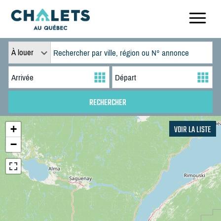
À louer
+
VOIR LA LISTE
−