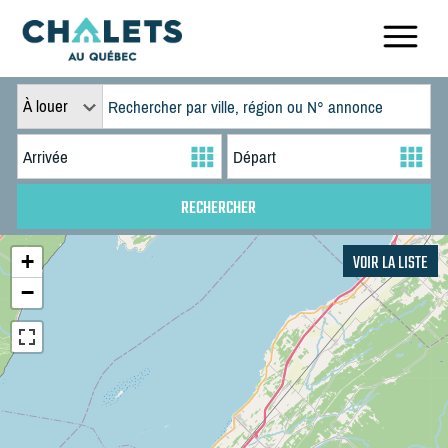
À louer
+
VOIR LA LISTE
−