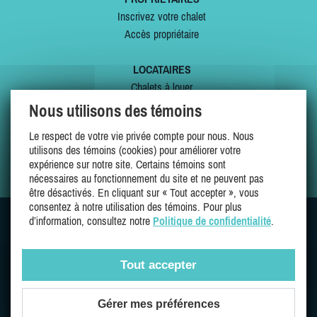
Inscrivez votre chalet
Accès propriétaire
LOCATAIRES
Chalets à louer
Chalets à vendre
Nous utilisons des témoins
Dernières inscriptions
Le respect de votre vie privée compte pour nous. Nous
Offres spéciales
utilisons des témoins (cookies) pour améliorer votre
Mes favoris
expérience sur notre site. Certains témoins sont
nécessaires au fonctionnement du site et ne peuvent pas
être désactivés. En cliquant sur « Tout accepter », vous
consentez à notre utilisation des témoins. Pour plus
d’information, consultez notre
Politique de confidentialité
.
SUIVEZ-NOUS SUR
Tout accepter
Gérer mes préférences
Une entreprise 100% québécoise et fière de l'être