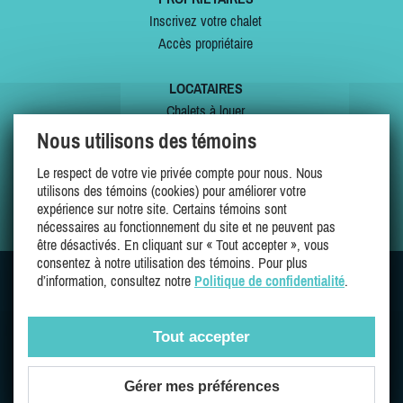
Inscrivez votre chalet
Accès propriétaire
LOCATAIRES
Chalets à louer
Chalets à vendre
Nous utilisons des témoins
Dernières inscriptions
Le respect de votre vie privée compte pour nous. Nous
Offres spéciales
utilisons des témoins (cookies) pour améliorer votre
Mes favoris
expérience sur notre site. Certains témoins sont
nécessaires au fonctionnement du site et ne peuvent pas
être désactivés. En cliquant sur « Tout accepter », vous
consentez à notre utilisation des témoins. Pour plus
d’information, consultez notre
Politique de confidentialité
.
SUIVEZ-NOUS SUR
Tout accepter
Gérer mes préférences
Une entreprise 100% québécoise et fière de l'être