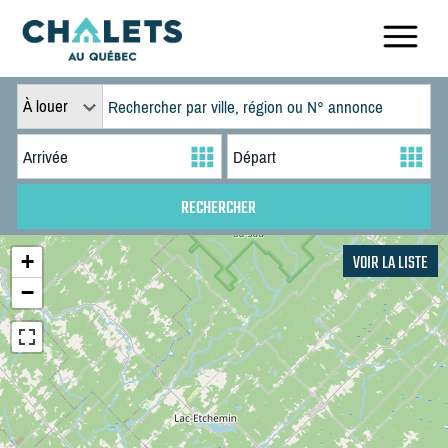
À louer
+
VOIR LA LISTE
−