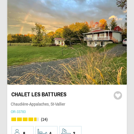
CHALET LES BATTURES
Chaudière-Appalaches, St-Vallier
OR-33783
(14)
8
4
2