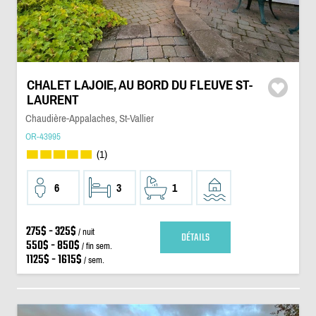
CHALET LAJOIE, AU BORD DU FLEUVE ST-
LAURENT
Chaudière-Appalaches, St-Vallier
OR-43995
(1)
6
3
1
275$ - 325$
/ nuit
DÉTAILS
550$ - 850$
/ fin sem.
1125$ - 1615$
/ sem.