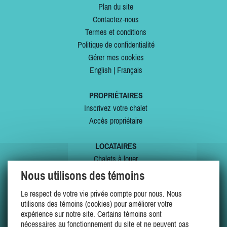
Plan du site
Contactez-nous
Termes et conditions
Politique de confidentialité
Gérer mes cookies
English
|
Français
PROPRIÉTAIRES
Inscrivez votre chalet
Accès propriétaire
LOCATAIRES
Chalets à louer
Chalets à vendre
Nous utilisons des témoins
Dernières inscriptions
Le respect de votre vie privée compte pour nous. Nous
Offres spéciales
utilisons des témoins (cookies) pour améliorer votre
Mes favoris
expérience sur notre site. Certains témoins sont
nécessaires au fonctionnement du site et ne peuvent pas