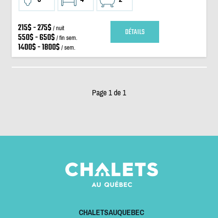
215$ - 275$
/ nuit
DÉTAILS
550$ - 650$
/ fin sem.
1400$ - 1800$
/ sem.
Page 1 de 1
CHALETSAUQUEBEC