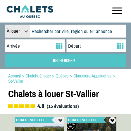
À louer
Accueil
>
Chalets à louer
>
Québec
>
Chaudière-Appalaches
>
St-Vallier
Chalets à louer St-Vallier
4.8
(
15
évaluations)
CHALET VEDETTE
CHALET VEDETTE