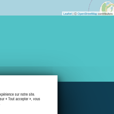
Leaflet
| Ⓒ
OpenStreetMap
contributors
périence sur notre site.
sur « Tout accepter », vous
.