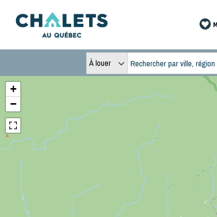
M
À louer
+
−