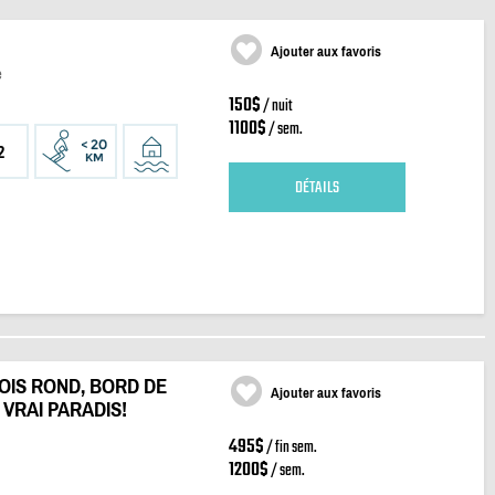
Ajouter aux favoris
e
150$
/ nuit
1100$
/ sem.
2
DÉTAILS
OIS ROND, BORD DE
Ajouter aux favoris
 VRAI PARADIS!
495$
/ fin sem.
1200$
/ sem.