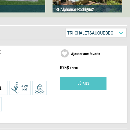
St-Alphonse-Rodriguez
TRI CHALETSAUQUEBEC
E
Ajouter aux favoris
625$
/ sem.
DÉTAILS
1