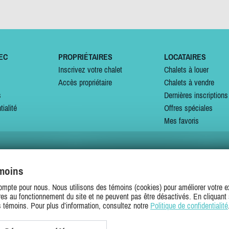
EC
PROPRIÉTAIRES
LOCATAIRES
Inscrivez votre chalet
Chalets à louer
Accès propriétaire
Chalets à vendre
s
Dernières inscriptions
tialité
Offres spéciales
Mes favoris
émoins
SUIVEZ-NOUS SUR
ompte pour nous. Nous utilisons des témoins (cookies) pour améliorer votre ex
es au fonctionnement du site et ne peuvent pas être désactivés. En cliquant 
s témoins. Pour plus d’information, consultez notre
Politique de confidentialité