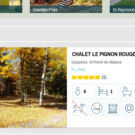
Grandes-Piles
St-Raymond
CHALET LE PIGNON ROUG
Gaspésie, St-René-de-Matane
PL-27581
(1)
6
1