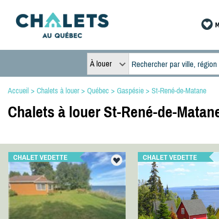
M
À louer
Accueil
>
Chalets à louer
>
Québec
>
Gaspésie
>
St-René-de-Matane
Chalets à louer St-René-de-Matan
CHALET VEDETTE
CHALET VEDETTE