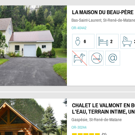
LA MAISON DU BEAU-PÈRE
Bas-Saint-Laurent, St-René-de-Matan
OR-40442
6
2
CHALET LE VALMONT EN B
L'EAU, TERRAIN INTIME, UN
Gaspésie, St-René-de-Matane
OR-30244
(1)