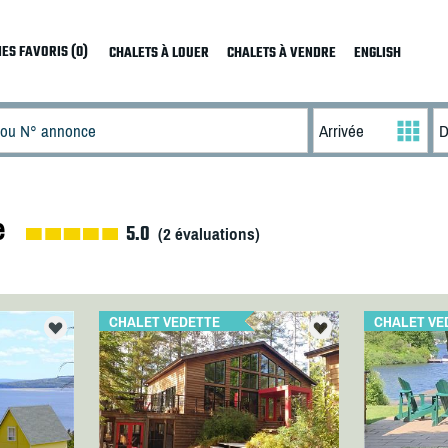
ES FAVORIS (0)
CHALETS À LOUER
CHALETS À VENDRE
ENGLISH
e
5.0
(
2
évaluations)
CHALET VEDETTE
CHALET VE