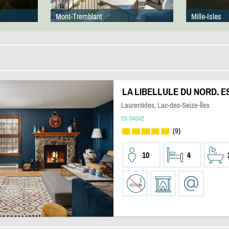
Mont-Tremblant
Mille-Isles
LA LIBELLULE DU NORD. 
Laurentides, Lac-des-Seize-Îles
DI-34542
(9)
10
4