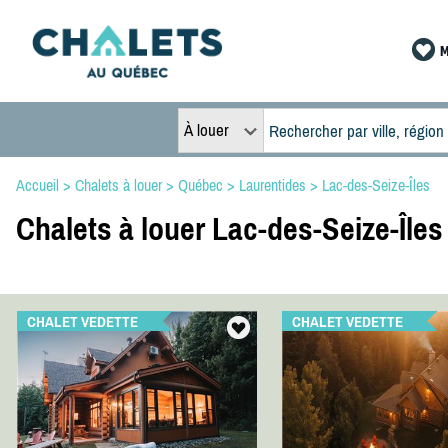
M
À louer
Accueil
>
Chalets à louer
>
Québec
>
Laurentides
>
Lac-des-Seize-Îles
Chalets à louer Lac-des-Seize-Îles
CHALET VEDETTE
CHALET VEDETTE