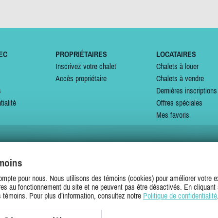
EC
PROPRIÉTAIRES
LOCATAIRES
Inscrivez votre chalet
Chalets à louer
Accès propriétaire
Chalets à vendre
s
Dernières inscriptions
tialité
Offres spéciales
Mes favoris
émoins
SUIVEZ-NOUS SUR
ompte pour nous. Nous utilisons des témoins (cookies) pour améliorer votre ex
es au fonctionnement du site et ne peuvent pas être désactivés. En cliquant 
s témoins. Pour plus d’information, consultez notre
Politique de confidentialité