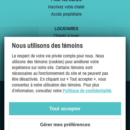
Inscrivez votre chalet
Accès propriétaire
LOCATAIRES
Chalets à louer
Chalets à vendre
Nous utilisons des témoins
Dernières inscriptions
Le respect de votre vie privée compte pour nous. Nous
Offres spéciales
utilisons des témoins (cookies) pour améliorer votre
Mes favoris
expérience sur notre site. Certains témoins sont
nécessaires au fonctionnement du site et ne peuvent pas
être désactivés. En cliquant sur « Tout accepter », vous
consentez à notre utilisation des témoins. Pour plus
d’information, consultez notre
Politique de confidentialité
.
SUIVEZ-NOUS SUR
Tout accepter
Gérer mes préférences
Une entreprise 100% québécoise et fière de l'être