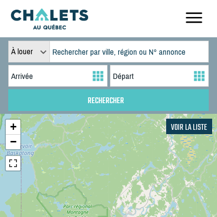
À louer
+
VOIR LA LISTE
−