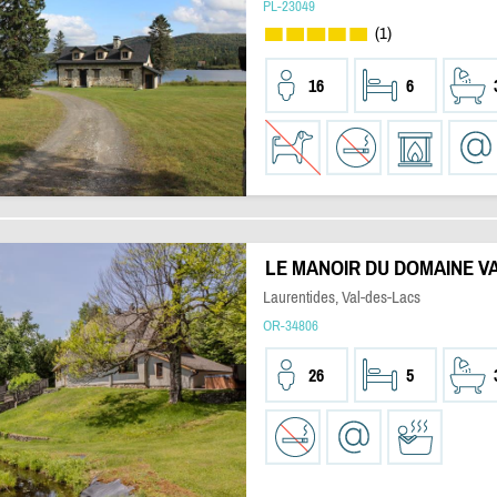
PL-23049
(1)
16
6
LE MANOIR DU DOMAINE V
Laurentides, Val-des-Lacs
OR-34806
26
5