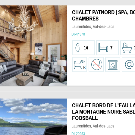
CHALET PATNORD | SPA, BO
CHAMBRES
Laurentides, Val-des-Lacs
DI-44370
14
7
CHALET BORD DE L'EAU L
LA MONTAGNE NOIRE SABL
FOOSBALL
Laurentides, Val-des-Lacs
DI-20953