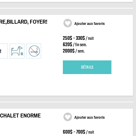
ÈRE,BILLARD, FOYER!
Ajouter aux favoris
250$ - 330$
/ nuit
620$
/ fin sem.
2000$
/ sem.
2
DÉTAILS
X CHALET ENORME
Ajouter aux favoris
600$ - 700$
/ nuit