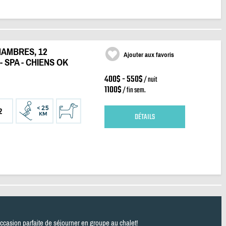
HAMBRES, 12
Ajouter aux favoris
 SPA - CHIENS OK
400$ - 550$
/ nuit
1100$
/ fin sem.
2
DÉTAILS
occasion parfaite de séjourner en groupe au chalet!