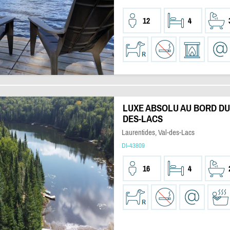
12
4
LUXE ABSOLU AU BORD DU 
DES-LACS
Laurentides, Val-des-Lacs
DI-43809
16
4