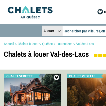
M
À louer
Accueil
>
Chalets à louer
>
Québec
>
Laurentides
>
Val-des-Lacs
Chalets à louer Val-des-Lacs
CHALET VEDETTE
CHALET VEDETTE