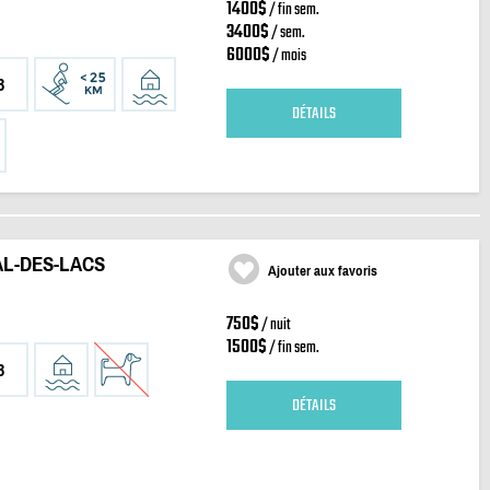
1400$
/ fin sem.
3400$
/ sem.
6000$
/ mois
3
DÉTAILS
AL-DES-LACS
Ajouter aux favoris
750$
/ nuit
1500$
/ fin sem.
3
DÉTAILS