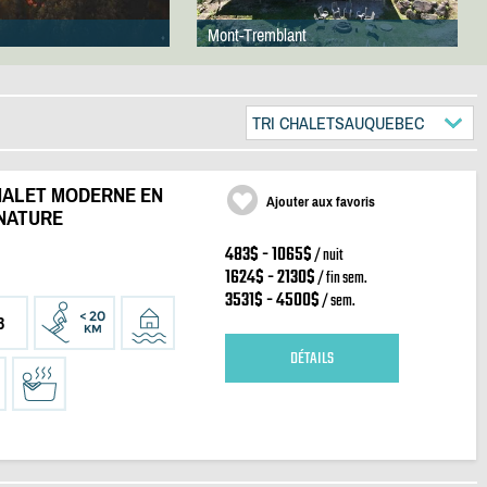
Mont-Tremblant
TRI CHALETSAUQUEBEC
HALET MODERNE EN
Ajouter aux favoris
•NATURE
483$ - 1065$
/ nuit
1624$ - 2130$
/ fin sem.
3531$ - 4500$
/ sem.
3
DÉTAILS