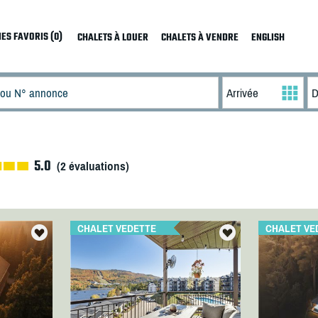
ES FAVORIS (0)
CHALETS À LOUER
CHALETS À VENDRE
ENGLISH
5.0
(
2
évaluations)
CHALET VEDETTE
CHALET VE