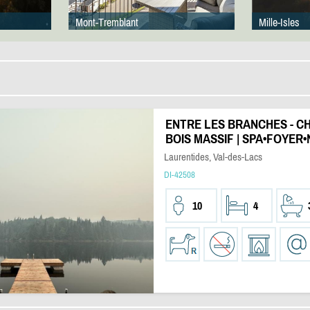
Mont-Tremblant
Mille-Isles
ENTRE LES BRANCHES - C
BOIS MASSIF | SPA•FOYER
Laurentides, Val-des-Lacs
DI-42508
10
4