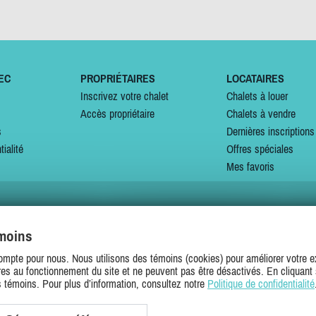
EC
PROPRIÉTAIRES
LOCATAIRES
Inscrivez votre chalet
Chalets à louer
Accès propriétaire
Chalets à vendre
s
Dernières inscriptions
tialité
Offres spéciales
Mes favoris
émoins
SUIVEZ-NOUS SUR
ompte pour nous. Nous utilisons des témoins (cookies) pour améliorer votre ex
es au fonctionnement du site et ne peuvent pas être désactivés. En cliquant 
s témoins. Pour plus d’information, consultez notre
Politique de confidentialité