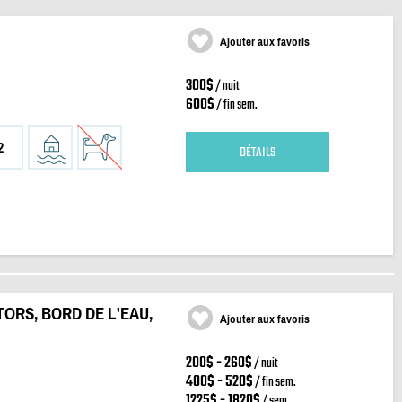
Ajouter aux favoris
300$
/ nuit
600$
/ fin sem.
2
DÉTAILS
TORS, BORD DE L'EAU,
Ajouter aux favoris
200$ - 260$
/ nuit
400$ - 520$
/ fin sem.
1225$ - 1820$
/ sem.