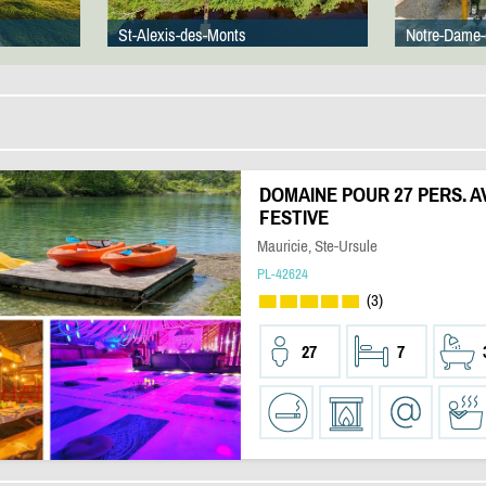
St-Alexis-des-Monts
Notre-Dame-
DOMAINE POUR 27 PERS. A
FESTIVE
Mauricie, Ste-Ursule
PL-42624
(3)
27
7