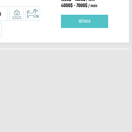
4000$ - 7000$
/ mois
1
DÉTAILS