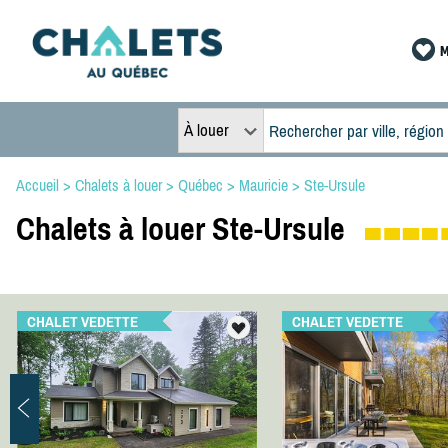
M
À louer
Accueil
>
Chalets à louer
>
Québec
>
Mauricie
>
Ste-Ursule
Chalets à louer Ste-Ursule
CHALET VEDETTE
CHALET VEDETTE