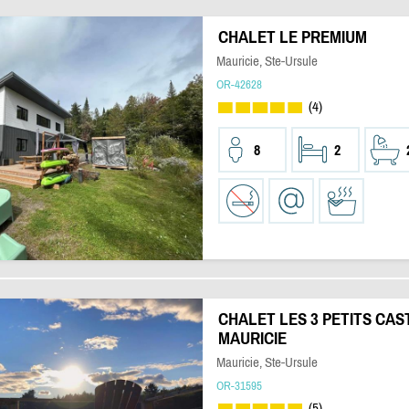
CHALET LE PREMIUM
Mauricie, Ste-Ursule
OR-42628
(4)
8
2
CHALET LES 3 PETITS CAS
MAURICIE
Mauricie, Ste-Ursule
OR-31595
(5)