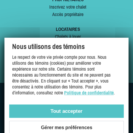
Inscrivez votre chalet
Accès propriétaire
LOCATAIRES
Chalets à louer
Chalets à vendre
Nous utilisons des témoins
Dernières inscriptions
Le respect de votre vie privée compte pour nous. Nous
Offres spéciales
utilisons des témoins (cookies) pour améliorer votre
Mes favoris
expérience sur notre site. Certains témoins sont
nécessaires au fonctionnement du site et ne peuvent pas
être désactivés. En cliquant sur « Tout accepter », vous
consentez à notre utilisation des témoins. Pour plus
d’information, consultez notre
Politique de confidentialité
.
SUIVEZ-NOUS SUR
Tout accepter
Gérer mes préférences
Une entreprise 100% québécoise et fière de l'être