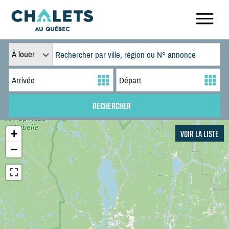
À louer
+
VOIR LA LISTE
−