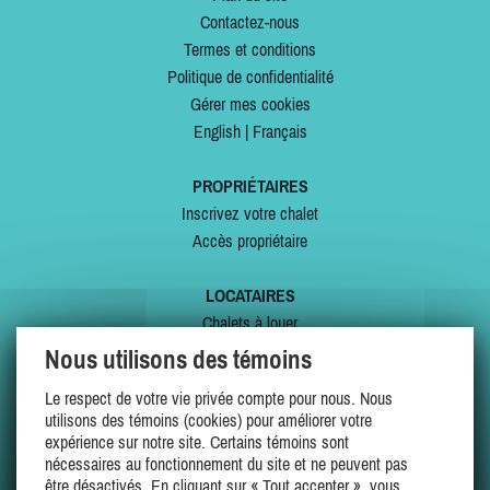
Contactez-nous
Termes et conditions
Politique de confidentialité
Gérer mes cookies
English
|
Français
PROPRIÉTAIRES
Inscrivez votre chalet
Accès propriétaire
LOCATAIRES
Chalets à louer
Chalets à vendre
Nous utilisons des témoins
Dernières inscriptions
Le respect de votre vie privée compte pour nous. Nous
Offres spéciales
utilisons des témoins (cookies) pour améliorer votre
Mes favoris
expérience sur notre site. Certains témoins sont
nécessaires au fonctionnement du site et ne peuvent pas
être désactivés. En cliquant sur « Tout accepter », vous