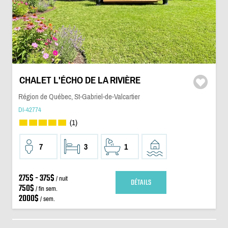
CHALET L'ÉCHO DE LA RIVIÈRE
Région de Québec, St-Gabriel-de-Valcartier
DI-42774
(1)
7
3
1
275$ - 375$
/ nuit
DÉTAILS
750$
/ fin sem.
2000$
/ sem.