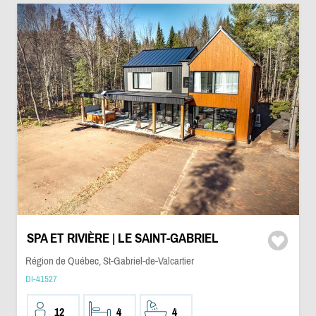
SPA ET RIVIÈRE | LE SAINT-GABRIEL
Région de Québec, St-Gabriel-de-Valcartier
DI-41527
12
4
4