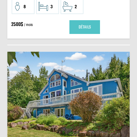
8
3
2
2500$
/ mois
DÉTAILS