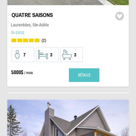
QUATRE SAISONS
Laurentides, Ste-Adèle
DI-31011
(2)
7
3
3
5000$
/ mois
DÉTAILS