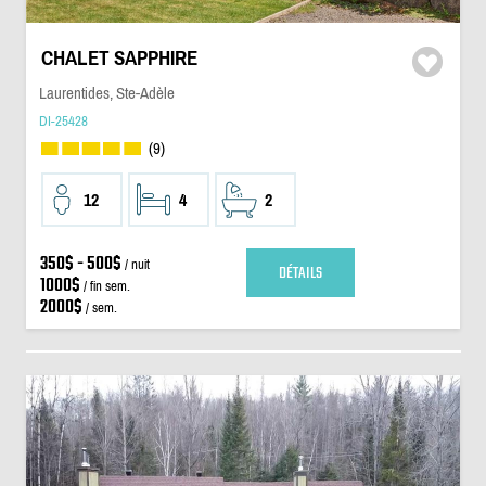
CHALET SAPPHIRE
Laurentides, Ste-Adèle
DI-25428
(9)
12
4
2
350$ - 500$
/ nuit
DÉTAILS
1000$
/ fin sem.
2000$
/ sem.