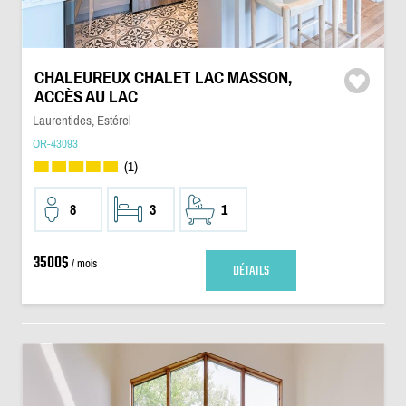
CHALEUREUX CHALET LAC MASSON,
ACCÈS AU LAC
Laurentides, Estérel
OR-43093
(1)
8
3
1
3500$
/ mois
DÉTAILS