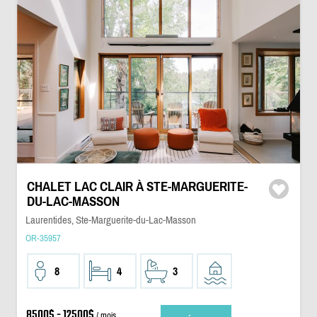
CHALET LAC CLAIR À STE-MARGUERITE-
DU-LAC-MASSON
Laurentides, Ste-Marguerite-du-Lac-Masson
OR-35957
8
4
3
8500$ - 12500$
/ mois