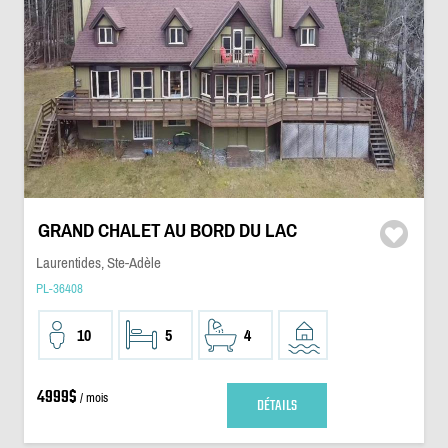
GRAND CHALET AU BORD DU LAC
Laurentides, Ste-Adèle
PL-36408
10
5
4
4999$
/ mois
DÉTAILS