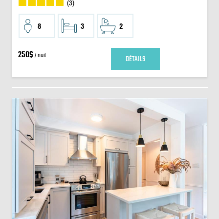
(3)
8
3
2
250$
/ nuit
DÉTAILS