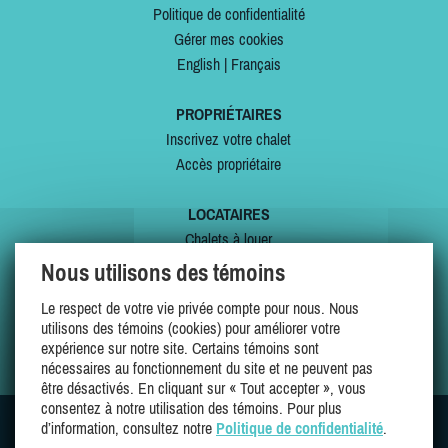
Politique de confidentialité
Gérer mes cookies
English
|
Français
PROPRIÉTAIRES
Inscrivez votre chalet
Accès propriétaire
LOCATAIRES
Chalets à louer
Chalets à vendre
Nous utilisons des témoins
Dernières inscriptions
Le respect de votre vie privée compte pour nous. Nous
Offres spéciales
utilisons des témoins (cookies) pour améliorer votre
Mes favoris
expérience sur notre site. Certains témoins sont
nécessaires au fonctionnement du site et ne peuvent pas
être désactivés. En cliquant sur « Tout accepter », vous
consentez à notre utilisation des témoins. Pour plus
d’information, consultez notre
Politique de confidentialité
.
SUIVEZ-NOUS SUR