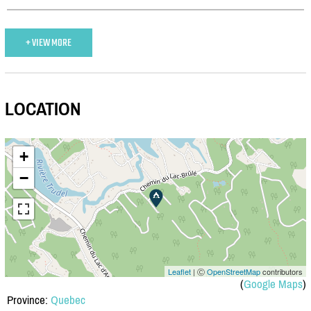
+ VIEW MORE
LOCATION
+
−
Leaflet
| Ⓒ
OpenStreetMap
contributors
(
Google Maps
)
Province:
Quebec