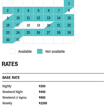
1
2
3
4
5
6
7
8
9
10
11
12
13
14
15
16
17
18
19
20
21
22
23
24
25
26
27
28
29
30
31
Available
Not available
RATES
BASE RATE
Nightly
$250
Weekend Night
$450
Weekend
$900
(2 Nights)
Weekly
$2200