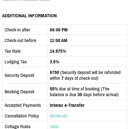
ADDITIONAL INFORMATION
Check-in after
04:00 PM
Check-out before
11:00 AM
Tax Rate
14.975%
Lodging Tax
3.5%
$750
(Security deposit will be refunded
Security Deposit
within
7
days of check-out)
50%
due at time of booking (The
Booking Deposit
balance is due
30
days before arrival)
Accepted Payments
Interac e-Transfer
Cancellation Policy
Moderate
Cottage Rules
View