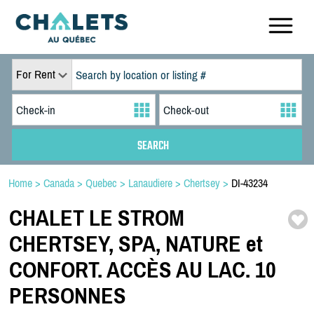
For Rent
Home
>
Canada
>
Quebec
>
Lanaudiere
>
Chertsey
>
DI-43234
CHALET LE STROM
CHERTSEY,
SPA,
NATURE et
CONFORT. ACCÈS AU LAC. 10
PERSONNES