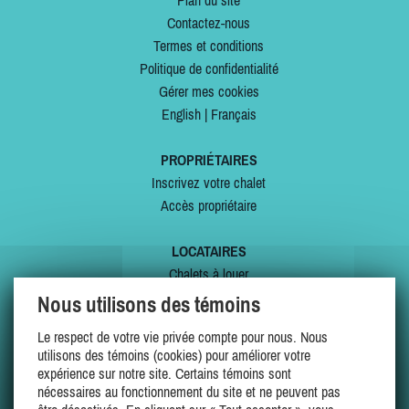
Plan du site
Contactez-nous
Termes et conditions
Politique de confidentialité
Gérer mes cookies
English
|
Français
PROPRIÉTAIRES
Inscrivez votre chalet
Accès propriétaire
LOCATAIRES
Chalets à louer
Chalets à vendre
Nous utilisons des témoins
Dernières inscriptions
Le respect de votre vie privée compte pour nous. Nous
Offres spéciales
utilisons des témoins (cookies) pour améliorer votre
Mes favoris
expérience sur notre site. Certains témoins sont
nécessaires au fonctionnement du site et ne peuvent pas