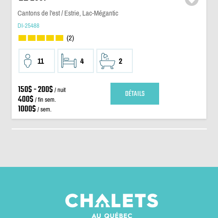
Cantons de l'est / Estrie, Lac-Mégantic
DI-25488
(2)
11
4
2
150$ - 200$
/ nuit
DÉTAILS
400$
/ fin sem.
1000$
/ sem.