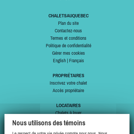
CHALETSAUQUEBEC
Plan du site
Contactez-nous
Termes et conditions
Politique de confidentialité
Gérer mes cookies
English
|
Français
PROPRIÉTAIRES
Inscrivez votre chalet
Accès propriétaire
LOCATAIRES
Chalets à louer
Chalets à vendre
Nous utilisons des témoins
Dernières inscriptions
Le respect de votre vie privée compte pour nous. Nous