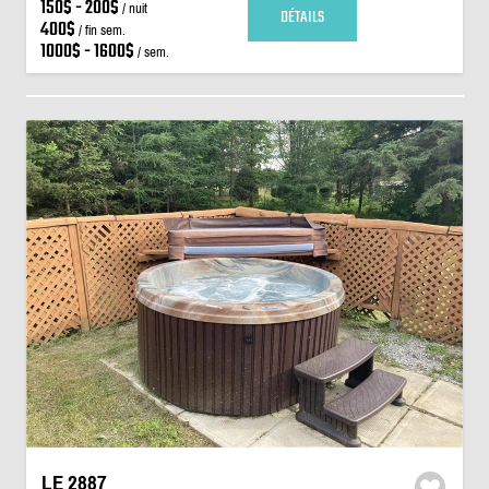
150$ - 200$
/ nuit
DÉTAILS
400$
/ fin sem.
1000$ - 1600$
/ sem.
LE 2887