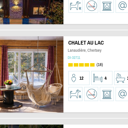
CHALET AU LAC
Lanaudière, Chertsey
DI-32711
(18)
12
4