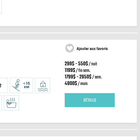
Ajouter aux favoris
299$ - 550$
/ nuit
1199$
/ fin sem.
1799$ - 2950$
/ sem.
4900$
/ mois
2
DÉTAILS