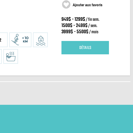
Ajouter aux favoris
949$ - 1299$
/ fin sem.
1500$ - 2499$
/ sem.
3999$ - 5500$
/ mois
2
DÉTAILS