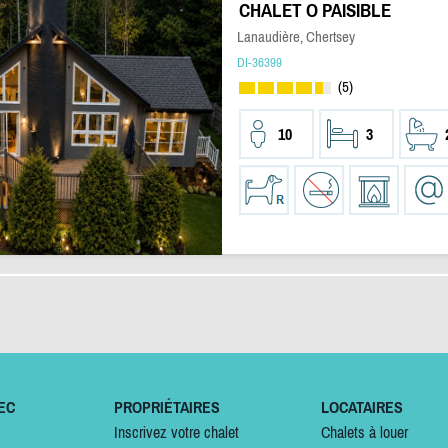
CHALET O PAISIBLE
Lanaudière, Chertsey
DI-36399
(5)
10
3
EC
PROPRIÉTAIRES
LOCATAIRES
Inscrivez votre chalet
Chalets à louer