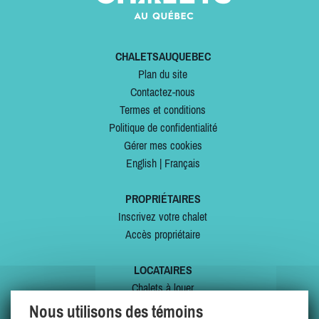
CHALETSAUQUEBEC
Plan du site
Contactez-nous
Termes et conditions
Politique de confidentialité
Gérer mes cookies
English
|
Français
PROPRIÉTAIRES
Inscrivez votre chalet
Accès propriétaire
LOCATAIRES
Chalets à louer
Chalets à vendre
Nous utilisons des témoins