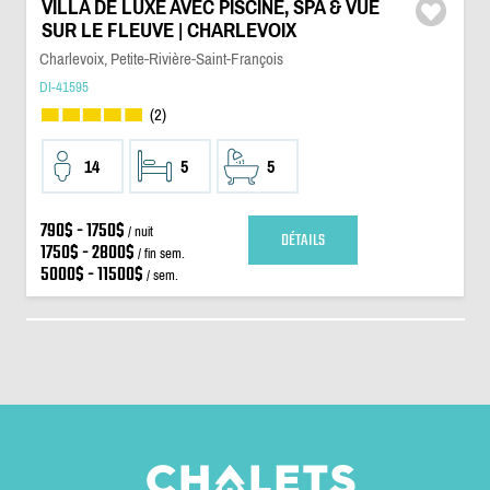
VILLA DE LUXE AVEC PISCINE, SPA & VUE
SUR LE FLEUVE | CHARLEVOIX
Charlevoix, Petite-Rivière-Saint-François
DI-41595
(2)
14
5
5
790$ - 1750$
/ nuit
DÉTAILS
1750$ - 2800$
/ fin sem.
5000$ - 11500$
/ sem.