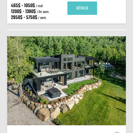
465$ - 1050$
/ nuit
DÉTAILS
1200$ - 1390$
/ fin sem.
2950$ - 5750$
/ sem.